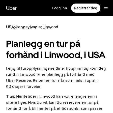
Hopp
til
Uber
Logg inn
Registrer deg
hovedinnholdet
USA
>
Pennsylvania
>
Linwood
Planlegg en tur på
forhånd i Linwood, i USA
Legg til turopplysningene dine, hopp inn og kom deg
rundt i Linwood. Eller planlegg på forhånd med
Uber Reserve. Be om en tur når som helst i opptil
90 dager i forveien.
Tips:
Hentetider i Linwood kan være lengre enn i
større byer. Hvis du vil, kan du reservere en tur på
forhånd for å bli hentet på et tidspunkt som passer