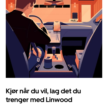
en
dato.
Trykk
på
Esc-
knappen
for
å
lukke
kalenderen.
Kjør når du vil, lag det du
trenger med Linwood