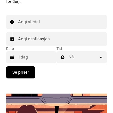
for deg.
Angi stedet
Angi destinasjon
Dato
Tid
Nå
Trykk
Se priser
på
piltast
ned
for
å
åpne
kalenderen
og
velge