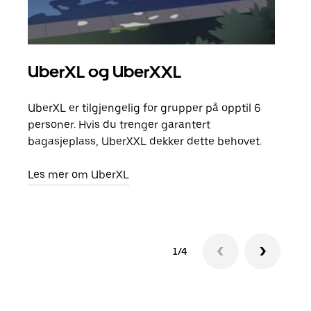
UberXL og UberXXL
Gr
UberXL er tilgjengelig for grupper på opptil 6
Når d
personer. Hvis du trenger garantert
grup
bagasjeplass, UberXXL dekker dette behovet.
hent
Les mer om UberXL
Finn
1/4