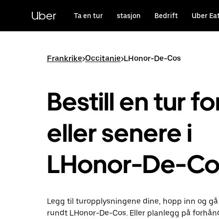
Hopp
til
Uber
Ta en tur
stasjon
Bedrift
Uber Ea
hovedinnholdet
Frankrike
>
Occitanie
>
LHonor-De-Cos
Bestill en tur fo
eller senere i
LHonor-De-Co
Legg til turopplysningene dine, hopp inn og gå
rundt LHonor-De-Cos. Eller planlegg på forhå