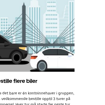
stille flere biler
Uber Shu
s det bare er én kontoinnehaver i gruppen,
Vårt shuttle-
 vedkommende bestille opptil 3 turer på
utvalgte fly
espørsel. Hver tur må starte før neste tur
arrangement