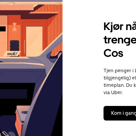
Kjør nå
treng
Cos
Tjen penger i
tilgjengelig) e
timeplan. Du k
via Uber.
Kom i gan