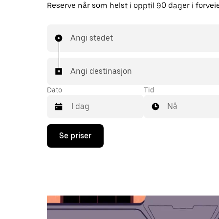
Reserve når som helst i opptil 90 dager i forvei
Angi stedet
Angi destinasjon
Dato
Tid
Nå
Trykk
Se priser
på
piltast
ned
for
å
åpne
kalenderen
og
velge
en