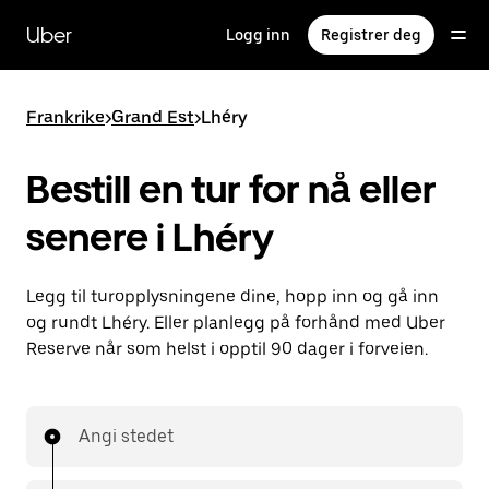
Hopp
til
Uber
Logg inn
Registrer deg
hovedinnholdet
Frankrike
>
Grand Est
>
Lhéry
Bestill en tur for nå eller
senere i Lhéry
Legg til turopplysningene dine, hopp inn og gå inn
og rundt Lhéry. Eller planlegg på forhånd med Uber
Reserve når som helst i opptil 90 dager i forveien.
Angi stedet