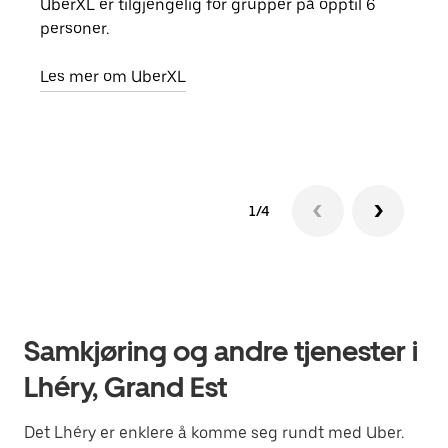
UberXL er tilgjengelig for grupper på opptil 6
Når d
personer.
grup
hent
Les mer om UberXL
Finn
1/4
Samkjøring og andre tjenester i
Lhéry, Grand Est
Det Lhéry er enklere å komme seg rundt med Uber.