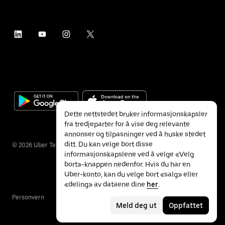
Dette nettstedet bruker informasjonskapsler
fra tredjeparter for å vise deg relevante
annonser og tilpasninger ved å huske stedet
ditt. Du kan velge bort disse
©
2026
Uber Technologies Inc.
informasjonskapslene ved å velge «Velg
bort»-knappen nedenfor. Hvis du har en
Uber-konto, kan du velge bort «salg» eller
«deling» av dataene dine
her
.
Personvern
Tilgjengelighet
Vilkår
Meld deg ut
Oppfattet