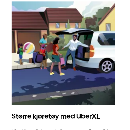
Større kjøretøy med UberXL
Gr