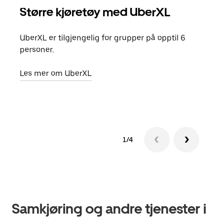
Større kjøretøy med UberXL
Gr
UberXL er tilgjengelig for grupper på opptil 6
Når d
personer.
grup
hent
Les mer om UberXL
Finn
1/4
Samkjøring og andre tjenester i