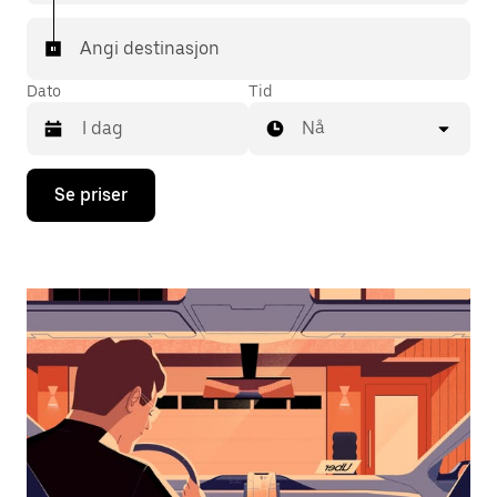
Angi destinasjon
Dato
Tid
Nå
Trykk
Se priser
på
piltast
ned
for
å
åpne
kalenderen
og
velge
en
dato.
Trykk
på
Esc-
knappen