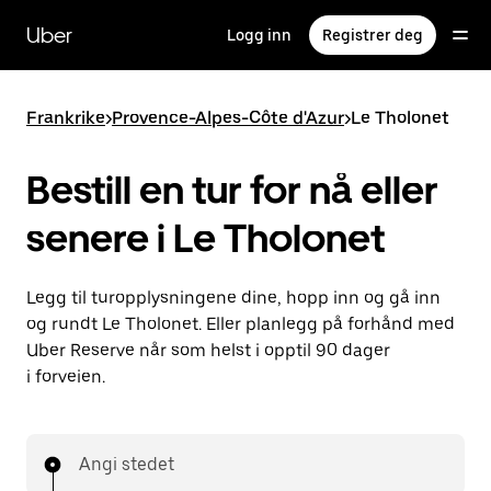
Hopp
til
Uber
Logg inn
Registrer deg
hovedinnholdet
Frankrike
>
Provence-Alpes-Côte d'Azur
>
Le Tholonet
Bestill en tur for nå eller
senere i Le Tholonet
Legg til turopplysningene dine, hopp inn og gå inn
og rundt Le Tholonet. Eller planlegg på forhånd med
Uber Reserve når som helst i opptil 90 dager
i forveien.
Angi stedet