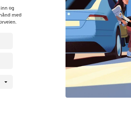
 inn og
orhånd med
orveien.