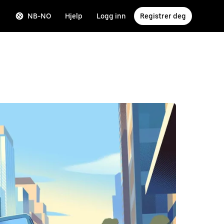
NB-NO
Hjelp
Logg inn
Registrer deg