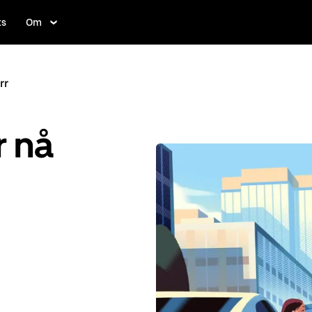
ts
Om
rr
r nå