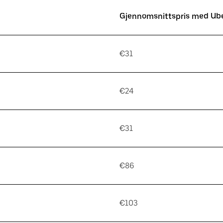
Gjennomsnittspris med Ub
€31
€24
€31
€86
€103