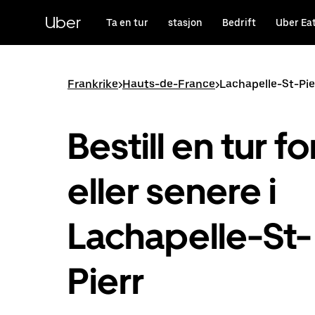
Hopp
til
Uber
Ta en tur
stasjon
Bedrift
Uber Ea
hovedinnholdet
Frankrike
>
Hauts-de-France
>
Lachapelle-St-Pie
Bestill en tur fo
eller senere i
Lachapelle-St-
Pierr