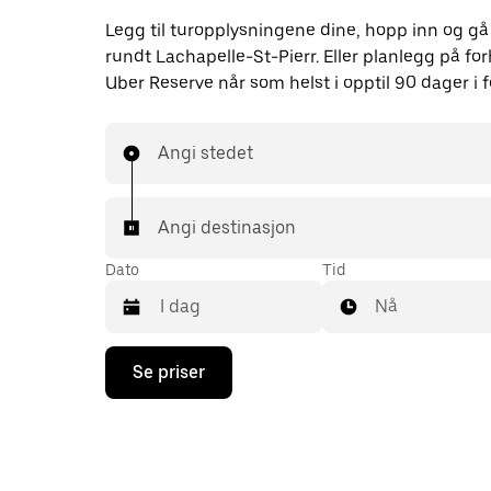
Legg til turopplysningene dine, hopp inn og gå
rundt Lachapelle-St-Pierr. Eller planlegg på f
Uber Reserve når som helst i opptil 90 dager i f
Angi stedet
Angi destinasjon
Dato
Tid
Nå
Trykk
Se priser
på
piltast
ned
for
å
åpne