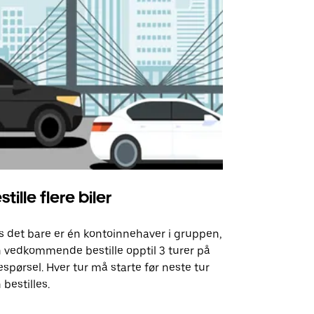
stille flere biler
Uber Shu
s det bare er én kontoinnehaver i gruppen,
Vårt shuttle-
 vedkommende bestille opptil 3 turer på
utvalgte fly
espørsel. Hver tur må starte før neste tur
arrangement
 bestilles.
Se tilgjenge