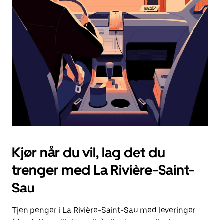
Esc-
knappen
for
å
lukke
kalenderen.
Kjør når du vil, lag det du
trenger med La Rivière-Saint-
Sau
Tjen penger i La Rivière-Saint-Sau med leveringer