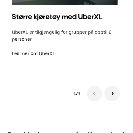
Større kjøretøy med UberXL
Gr
UberXL er tilgjengelig for grupper på opptil 6
Når d
personer.
grup
hent
Les mer om UberXL
Finn
1/4