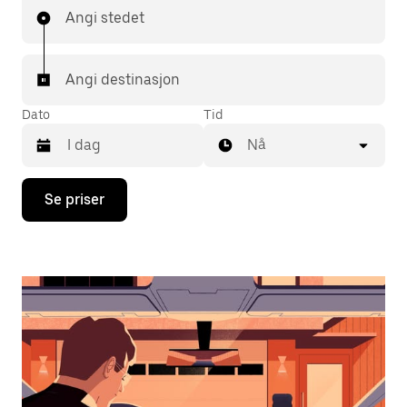
Angi stedet
Angi destinasjon
Dato
Tid
Nå
Trykk
Se priser
på
piltast
ned
for
å
åpne
kalenderen
og
velge
en
dato.
Trykk
på