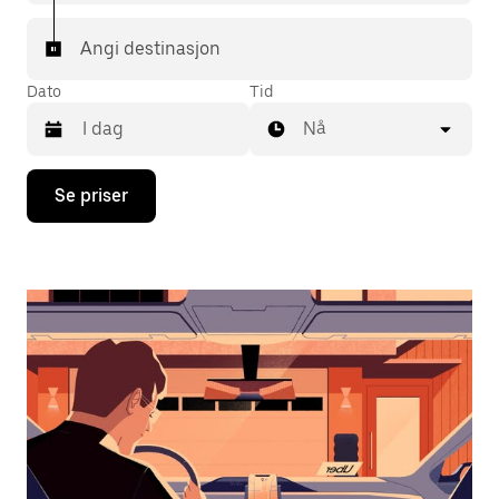
Angi destinasjon
Dato
Tid
Nå
Trykk
Se priser
på
piltast
ned
for
å
åpne
kalenderen
og
velge
en
dato.
Trykk
på
Esc-
knappen