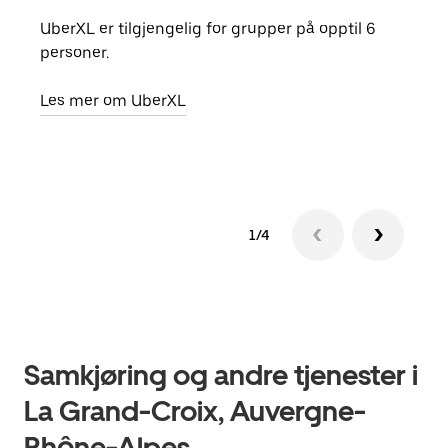
UberXL er tilgjengelig for grupper på opptil 6
Når d
personer.
grup
hent
Les mer om UberXL
Finn
1/4
Samkjøring og andre tjenester i
La Grand-Croix, Auvergne-
Rhône-Alpes