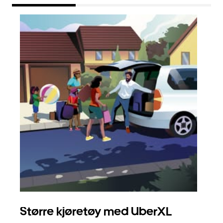
Større kjøretøy med UberXL
Gr