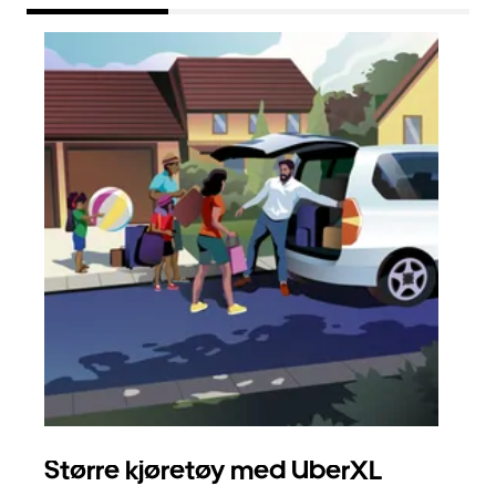
Større kjøretøy med UberXL
Gr