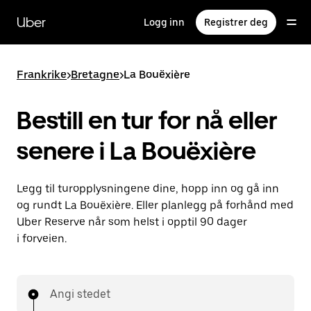
Hopp
til
Uber
Logg inn
Registrer deg
hovedinnholdet
Frankrike
>
Bretagne
>
La Bouëxière
Bestill en tur for nå eller
senere i La Bouëxière
Legg til turopplysningene dine, hopp inn og gå inn
og rundt La Bouëxière. Eller planlegg på forhånd med
Uber Reserve når som helst i opptil 90 dager
i forveien.
Angi stedet