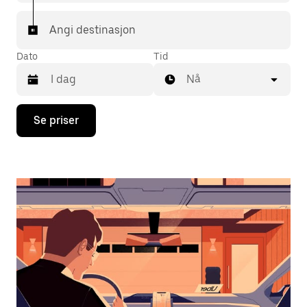
Angi destinasjon
Dato
Tid
Nå
Trykk
Se priser
på
piltast
ned
for
å
åpne
kalenderen
og
velge
en
dato.
Trykk
på
Esc-
knappen