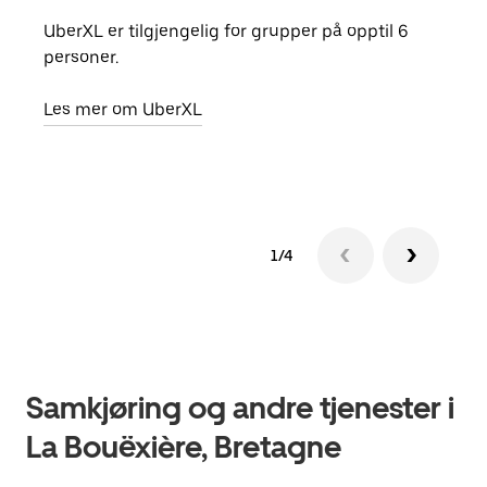
UberXL er tilgjengelig for grupper på opptil 6
Når d
personer.
grup
hent
Les mer om UberXL
Finn
1/4
Samkjøring og andre tjenester i
La Bouëxière, Bretagne