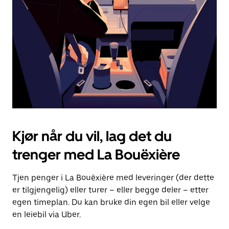
for
å
lukke
kalenderen.
Kjør når du vil, lag det du
trenger med La Bouëxière
Tjen penger i La Bouëxière med leveringer (der dette
er tilgjengelig) eller turer – eller begge deler – etter
egen timeplan. Du kan bruke din egen bil eller velge
en leiebil via Uber.