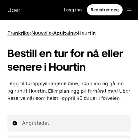
Hopp
til
Uber
Logg inn
Registrer deg
hovedinnholdet
Frankrike
>
Nouvelle-Aquitaine
>
Hourtin
Bestill en tur for nå eller
senere i Hourtin
Legg til turopplysningene dine, hopp inn og gå inn
og rundt Hourtin. Eller planlegg på forhånd med Uber
Reserve når som helst i opptil 90 dager i forveien.
Angi stedet