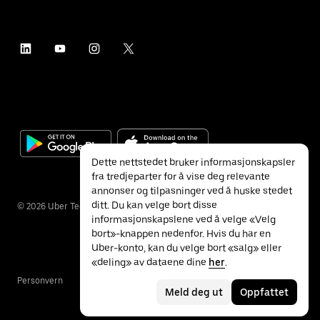
Dette nettstedet bruker informasjonskapsler
fra tredjeparter for å vise deg relevante
annonser og tilpasninger ved å huske stedet
ditt. Du kan velge bort disse
©
2026
Uber Technologies Inc.
informasjonskapslene ved å velge «Velg
bort»-knappen nedenfor. Hvis du har en
Uber-konto, kan du velge bort «salg» eller
«deling» av dataene dine
her
.
Personvern
Tilgjengelighet
Vilkår
Meld deg ut
Oppfattet