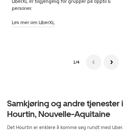
UberXL er tilgjengelig for grupper på opptil 6
Når d
personer.
grup
hent
Les mer om UberXL
Finn
1/4
Samkjøring og andre tjenester i
Hourtin, Nouvelle-Aquitaine
Det Hourtin er enklere å komme seg rundt med Uber.