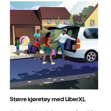
Større kjøretøy med UberXL
Gr