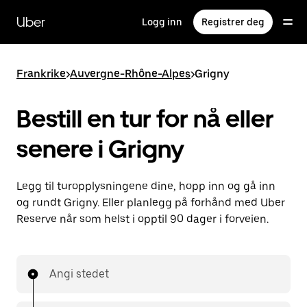
Hopp
til
Uber
Logg inn
Registrer deg
hovedinnholdet
Frankrike
>
Auvergne-Rhône-Alpes
>
Grigny
Bestill en tur for nå eller
senere i Grigny
Legg til turopplysningene dine, hopp inn og gå inn
og rundt Grigny. Eller planlegg på forhånd med Uber
Reserve når som helst i opptil 90 dager i forveien.
Angi stedet