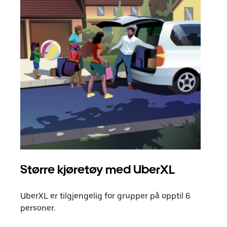
Større kjøretøy med UberXL
Gr
UberXL er tilgjengelig for grupper på opptil 6
Når d
personer.
grup
hent