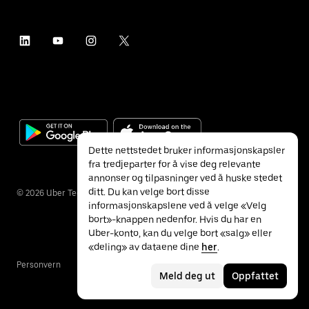
Dette nettstedet bruker informasjonskapsler
fra tredjeparter for å vise deg relevante
annonser og tilpasninger ved å huske stedet
ditt. Du kan velge bort disse
©
2026
Uber Technologies Inc.
informasjonskapslene ved å velge «Velg
bort»-knappen nedenfor. Hvis du har en
Uber-konto, kan du velge bort «salg» eller
«deling» av dataene dine
her
.
Personvern
Tilgjengelighet
Vilkår
Meld deg ut
Oppfattet