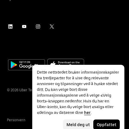
Dette nettstedet bruker informasjonskapsler
fra tredjeparter for å vise deg relevante
annonser og tilpasninger ved å huske stedet
ditt. Du kan velge bort disse
©
2026
Uber Technologies Inc.
informasjonskapslene ved å velge «Velg
bort»-knappen nedenfor. Hvis du har en
Uber-konto, kan du velge bort «salg» eller
«deling» av dataene dine
her
.
Personvern
Tilgjengelighet
Vilkår
Meld deg ut
Oppfattet