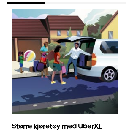
Større kjøretøy med UberXL
Gr