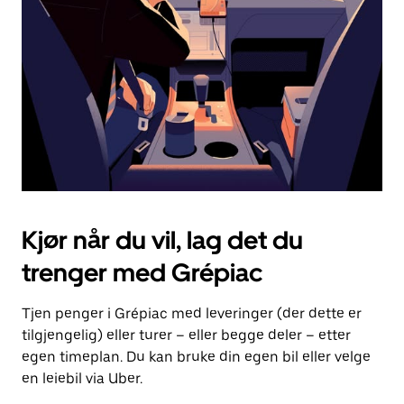
for
å
lukke
kalenderen.
Kjør når du vil, lag det du
trenger med Grépiac
Tjen penger i Grépiac med leveringer (der dette er
tilgjengelig) eller turer – eller begge deler – etter
egen timeplan. Du kan bruke din egen bil eller velge
en leiebil via Uber.