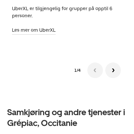
UberXL er tilgjengelig for grupper på opptil 6
Når d
personer.
grup
hent
Les mer om UberXL
Finn
1/4
Samkjøring og andre tjenester i
Grépiac, Occitanie