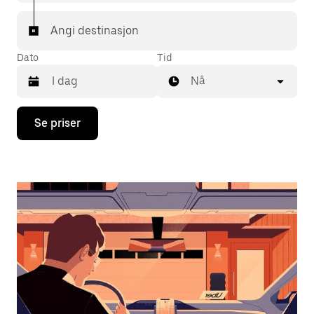
Angi destinasjon
Dato
Tid
Nå
Trykk
Se priser
på
piltast
ned
for
å
åpne
kalenderen
og
velge
en
dato.
Trykk
på
Esc-
knappen