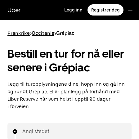
Hopp
til
Uber
Logg inn
Registrer deg
hovedinnholdet
Frankrike
>
Occitanie
>
Grépiac
Bestill en tur for nå eller
senere i Grépiac
Legg til turopplysningene dine, hopp inn og gå inn
og rundt Grépiac. Eller planlegg på forhånd med
Uber Reserve når som helst i opptil 90 dager
i forveien.
Angi stedet