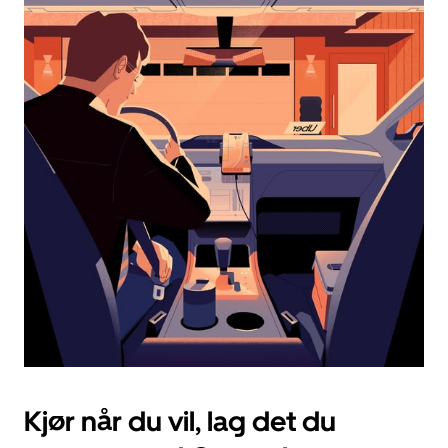
og
velge
en
dato.
Trykk
på
Esc-
knappen
for
å
lukke
kalenderen.
Kjør når du vil, lag det du