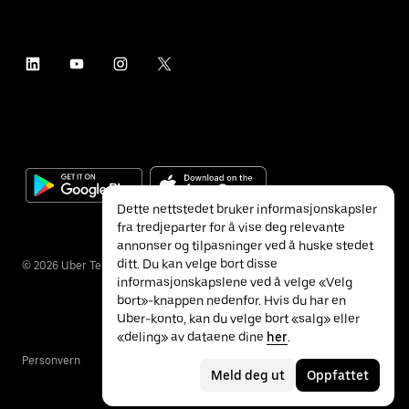
Dette nettstedet bruker informasjonskapsler
fra tredjeparter for å vise deg relevante
annonser og tilpasninger ved å huske stedet
ditt. Du kan velge bort disse
©
2026
Uber Technologies Inc.
informasjonskapslene ved å velge «Velg
bort»-knappen nedenfor. Hvis du har en
Uber-konto, kan du velge bort «salg» eller
«deling» av dataene dine
her
.
Personvern
Tilgjengelighet
Vilkår
Meld deg ut
Oppfattet