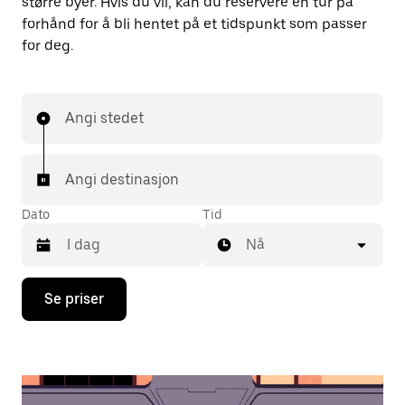
større byer. Hvis du vil, kan du reservere en tur på
forhånd for å bli hentet på et tidspunkt som passer
for deg.
Angi stedet
Angi destinasjon
Dato
Tid
Nå
Trykk
Se priser
på
piltast
ned
for
å
åpne
kalenderen