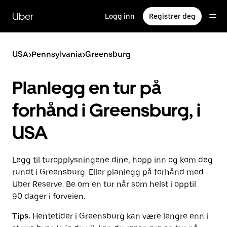
Hopp
til
Uber
Logg inn
Registrer deg
hovedinnholdet
USA
>
Pennsylvania
>
Greensburg
Planlegg en tur på
forhånd i Greensburg, i
USA
Legg til turopplysningene dine, hopp inn og kom deg
rundt i Greensburg. Eller planlegg på forhånd med
Uber Reserve. Be om en tur når som helst i opptil
90 dager i forveien.
Tips:
Hentetider i Greensburg kan være lengre enn i