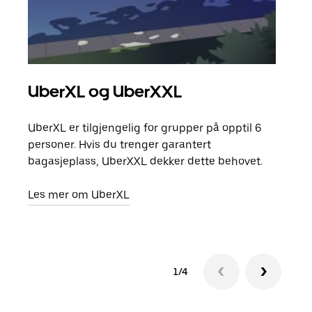
UberXL og UberXXL
Gr
UberXL er tilgjengelig for grupper på opptil 6
Når d
personer. Hvis du trenger garantert
grup
bagasjeplass, UberXXL dekker dette behovet.
hent
Les mer om UberXL
Finn
1/4