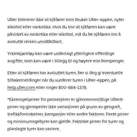
Uber tolererer ikke at sjåfører som bruker Uber-appen, nyter
alkohol eller narkotika. Hvis du tror at sjåføren kan være
påvirket av narkotika eller alkohol, må du be sjåføren om å
avslutte reisen umiddelbart.
Yrkeskjøretøy kan være underlagt ytterligere offentlige
avgifter, som kan være i tillegg til og høyere enn bompenger.
Etter at sjåføren har avsluttet turen, ber vi deg gi eventuelle
tilbakemeldinger når du vurderer turen i Uber-appen, på
help.uber.com
eller ringer 800-664-1378.
*Eksempelpriser for passasjerer er gjennomsnittlige UberX-
priser og gjenspeiler ikke variasjoner på grunn av geografi,
trafikkforsinkelser, kampanjer eller andre faktorer. Faste priser
og minimumsgebyrer kan gjelde. Faktiske priser for turer og
planlagte turer kan variere.