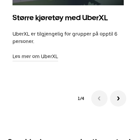
Større kjøretøy med UberXL
Gr
UberXL er tilgjengelig for grupper på opptil 6
Når d
personer.
grup
hent
Les mer om UberXL
Finn
1/4