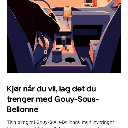
Esc-
knappen
for
å
lukke
kalenderen.
Kjør når du vil, lag det du
trenger med Gouy-Sous-
Bellonne
Tjen penger i Gouy-Sous-Bellonne med leveringer