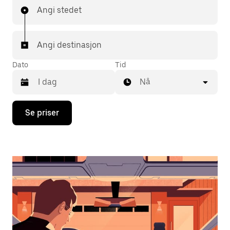
Angi stedet
Angi destinasjon
Dato
Tid
Nå
Trykk
Se priser
på
piltast
ned
for
å
åpne
kalenderen
og
velge
en
dato.
Trykk
på