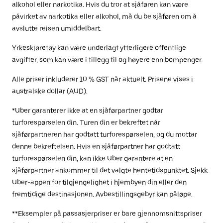
alkohol eller narkotika. Hvis du tror at sjåføren kan være
påvirket av narkotika eller alkohol, må du be sjåføren om å
avslutte reisen umiddelbart.
Yrkeskjøretøy kan være underlagt ytterligere offentlige
avgifter, som kan være i tillegg til og høyere enn bompenger.
Alle priser inkluderer 10 % GST når aktuelt. Prisene vises i
australske dollar (AUD).
*Uber garanterer ikke at en sjåførpartner godtar
turforespørselen din. Turen din er bekreftet når
sjåførpartneren har godtatt turforespørselen, og du mottar
denne bekreftelsen. Hvis en sjåførpartner har godtatt
turforespørselen din, kan ikke Uber garantere at en
sjåførpartner ankommer til det valgte hentetidspunktet. Sjekk
Uber-appen for tilgjengelighet i hjembyen din eller den
fremtidige destinasjonen. Avbestillingsgebyr kan påløpe.
**Eksempler på passasjerpriser er bare gjennomsnittspriser