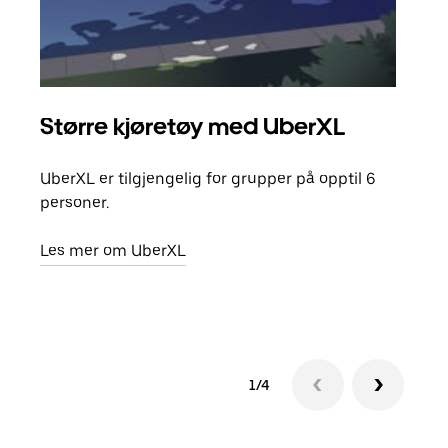
Større kjøretøy med UberXL
Gr
UberXL er tilgjengelig for grupper på opptil 6
Når d
personer.
grup
hent
Les mer om UberXL
Finn
1/4