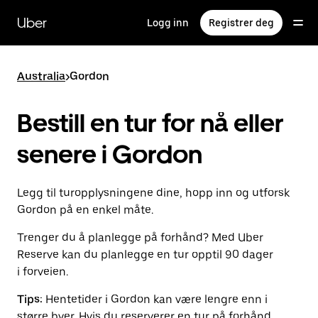
Hopp
til
Uber
Logg inn
Registrer deg
hovedinnholdet
Australia
>
Gordon
Bestill en tur for nå eller
senere i Gordon
Legg til turopplysningene dine, hopp inn og utforsk
Gordon på en enkel måte.
Trenger du å planlegge på forhånd? Med Uber
Reserve kan du planlegge en tur opptil 90 dager
i forveien.
Tips:
Hentetider i Gordon kan være lengre enn i
større byer. Hvis du reserverer en tur på forhånd,