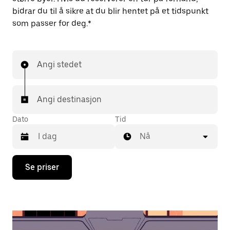
bidrar du til å sikre at du blir hentet på et tidspunkt
som passer for deg.*
Angi stedet
Angi destinasjon
Dato
Tid
Nå
Trykk
Se priser
på
piltast
ned
for
å
åpne
kalenderen