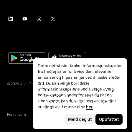
Dette nettstedet bruker informasjonskapsler
fra tredjeparter for å vise deg relevante
annonser og tilpasninger ved å huske stedet
ditt. Du kan velge bort disse
©
2026
Uber Technologies Inc.
informasjonskapslene ved å velge «Velg
bort»-knappen nedenfor. Hvis du har en
Uber-konto, kan du velge bort «salg» eller
«deling» av dataene dine
her
.
Personvern
Tilgjengelighet
Vilkår
Meld deg ut
Oppfattet