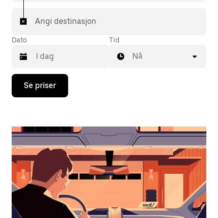
Angi destinasjon
Dato
Tid
Nå
Trykk
Se priser
på
piltast
ned
for
å
åpne
kalenderen
og
velge
en
dato.
Trykk
på
Esc-
knappen