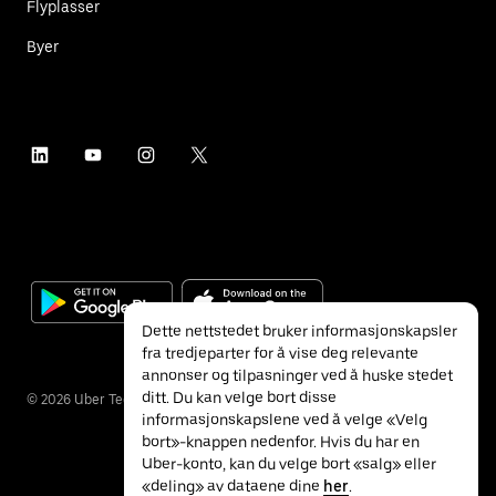
Flyplasser
Byer
Dette nettstedet bruker informasjonskapsler
fra tredjeparter for å vise deg relevante
annonser og tilpasninger ved å huske stedet
ditt. Du kan velge bort disse
©
2026
Uber Technologies Inc.
informasjonskapslene ved å velge «Velg
bort»-knappen nedenfor. Hvis du har en
Uber-konto, kan du velge bort «salg» eller
«deling» av dataene dine
her
.