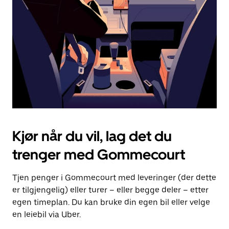
for
å
lukke
kalenderen.
Kjør når du vil, lag det du
trenger med Gommecourt
Tjen penger i Gommecourt med leveringer (der dette
er tilgjengelig) eller turer – eller begge deler – etter
egen timeplan. Du kan bruke din egen bil eller velge
en leiebil via Uber.