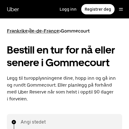
Hopp
til
Uber
Logg inn
Registrer deg
hovedinnholdet
Frankrike
>
Île-de-France
>
Gommecourt
Bestill en tur for nå eller
senere i Gommecourt
Legg til turopplysningene dine, hopp inn og gå inn
og rundt Gommecourt. Eller planlegg på forhånd
med Uber Reserve når som helst i opptil 90 dager
i forveien.
Angi stedet