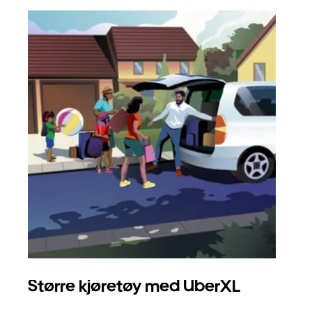
Større kjøretøy med UberXL
Gr