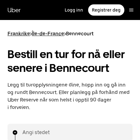
Hopp
til
Uber
Logg inn
Registrer deg
hovedinnholdet
Frankrike
>
Île-de-France
>
Bennecourt
Bestill en tur for nå eller
senere i Bennecourt
Legg til turopplysningene dine, hopp inn og gå inn
og rundt Bennecourt. Eller planlegg på forhånd med
Uber Reserve når som helst i opptil 90 dager
i forveien.
Angi stedet