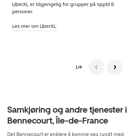
UberXL er tilgjengelig for grupper på opptil 6
Når d
personer.
grup
hent
Les mer om UberXL
Finn
1/4
Samkjøring og andre tjenester i
Bennecourt, Île-de-France
Det Bennecourt er enklere å komme seg rundt med