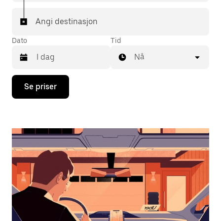
Angi destinasjon
Dato
Tid
Nå
Trykk
Se priser
på
piltast
ned
for
å
åpne
kalenderen
og
velge
en
dato.
Trykk
på
Esc-
knappen