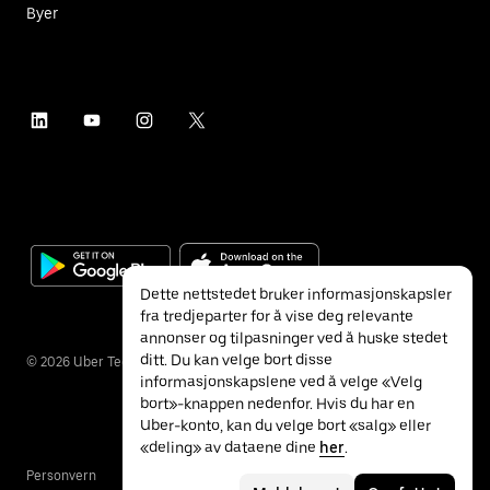
Byer
Dette nettstedet bruker informasjonskapsler
fra tredjeparter for å vise deg relevante
annonser og tilpasninger ved å huske stedet
ditt. Du kan velge bort disse
©
2026
Uber Technologies Inc.
informasjonskapslene ved å velge «Velg
bort»-knappen nedenfor. Hvis du har en
Uber-konto, kan du velge bort «salg» eller
«deling» av dataene dine
her
.
Personvern
Tilgjengelighet
Vilkår