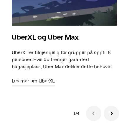
UberXL og Uber Max
Gr
UberXL er tilgjengelig for grupper på opptil 6
Når d
personer. Hvis du trenger garantert
grup
bagasjeplass, Uber Max dekker dette behovet.
hent
Les mer om UberXL
Finn
1/4