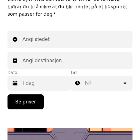
bidrar du til å sikre at du blir hentet på et tidspunkt
som passer for deg.*
Angi stedet
Angi destinasjon
Dato
Tid
Nå
Trykk
Se priser
på
piltast
ned
for
å
åpne
kalenderen