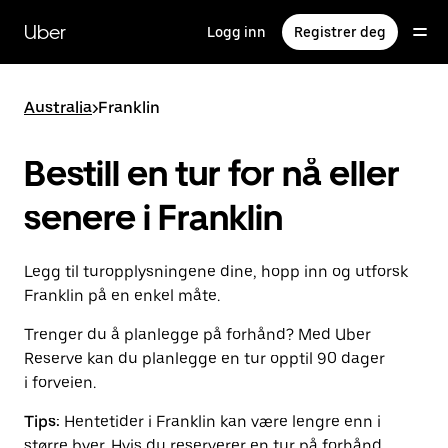
Hopp
til
Uber
Logg inn
Registrer deg
hovedinnholdet
Australia
>
Franklin
Bestill en tur for nå eller
senere i Franklin
Legg til turopplysningene dine, hopp inn og utforsk
Franklin på en enkel måte.
Trenger du å planlegge på forhånd? Med Uber
Reserve kan du planlegge en tur opptil 90 dager
i forveien.
Tips:
Hentetider i Franklin kan være lengre enn i
større byer. Hvis du reserverer en tur på forhånd,