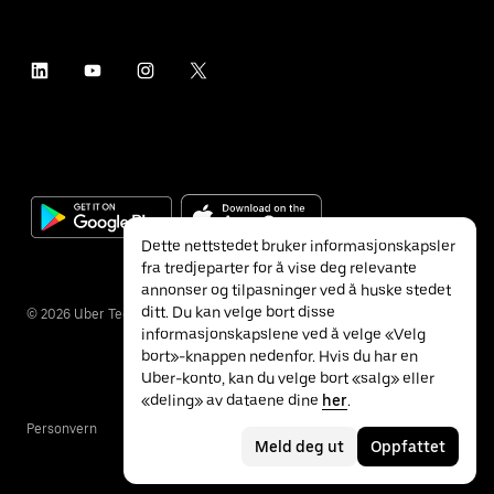
Dette nettstedet bruker informasjonskapsler
fra tredjeparter for å vise deg relevante
annonser og tilpasninger ved å huske stedet
ditt. Du kan velge bort disse
©
2026
Uber Technologies Inc.
informasjonskapslene ved å velge «Velg
bort»-knappen nedenfor. Hvis du har en
Uber-konto, kan du velge bort «salg» eller
«deling» av dataene dine
her
.
Personvern
Tilgjengelighet
Vilkår
Meld deg ut
Oppfattet