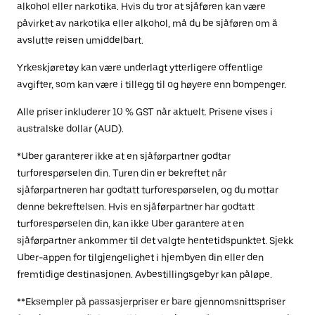
alkohol eller narkotika. Hvis du tror at sjåføren kan være
påvirket av narkotika eller alkohol, må du be sjåføren om å
avslutte reisen umiddelbart.
Yrkeskjøretøy kan være underlagt ytterligere offentlige
avgifter, som kan være i tillegg til og høyere enn bompenger.
Alle priser inkluderer 10 % GST når aktuelt. Prisene vises i
australske dollar (AUD).
*Uber garanterer ikke at en sjåførpartner godtar
turforespørselen din. Turen din er bekreftet når
sjåførpartneren har godtatt turforespørselen, og du mottar
denne bekreftelsen. Hvis en sjåførpartner har godtatt
turforespørselen din, kan ikke Uber garantere at en
sjåførpartner ankommer til det valgte hentetidspunktet. Sjekk
Uber-appen for tilgjengelighet i hjembyen din eller den
fremtidige destinasjonen. Avbestillingsgebyr kan påløpe.
**Eksempler på passasjerpriser er bare gjennomsnittspriser