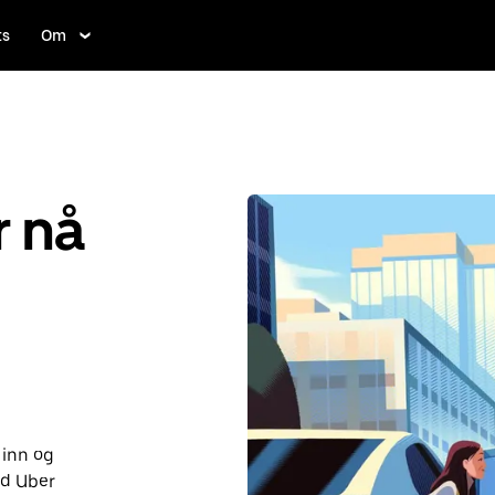
ts
Om
r nå
 inn og
ed Uber