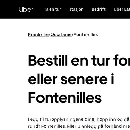
Hopp
til
Uber
Ta en tur
stasjon
Bedrift
Uber Ea
hovedinnholdet
Frankrike
>
Occitanie
>
Fontenilles
Bestill en tur fo
eller senere i
Fontenilles
Legg til turopplysningene dine, hopp inn og gå
rundt Fontenilles. Eller planlegg på forhånd m