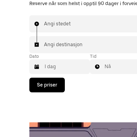
Reserve når som helst i opptil 90 dager i forvei
Angi stedet
Angi destinasjon
Dato
Tid
Nå
Trykk
Se priser
på
piltast
ned
for
å
åpne
kalenderen
og
velge
en