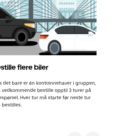
stille flere biler
Uber Shu
s det bare er én kontoinnehaver i gruppen,
Vårt shuttle-
 vedkommende bestille opptil 3 turer på
utvalgte fly
espørsel. Hver tur må starte før neste tur
arrangement
 bestilles.
Se tilgjenge