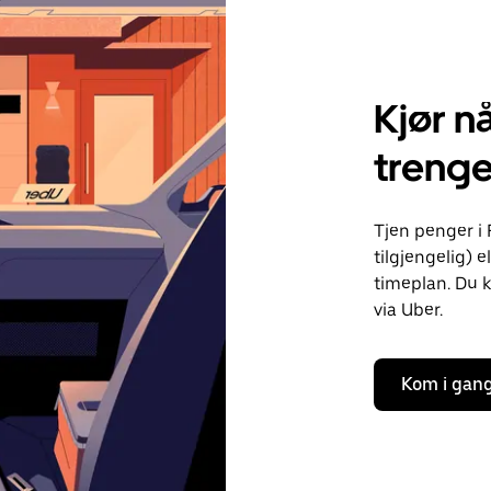
Kjør nå
trenge
Tjen penger i 
tilgjengelig) e
timeplan. Du k
via Uber.
Kom i gan