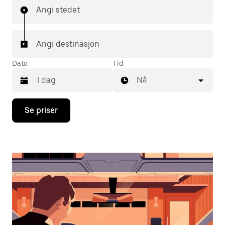
Angi stedet
Angi destinasjon
Dato
Tid
Nå
Trykk
Se priser
på
piltast
ned
for
å
åpne
kalenderen
og
velge
en
dato.
Trykk
på