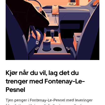
Esc-
knappen
for
å
lukke
kalenderen.
Kjør når du vil, lag det du
trenger med Fontenay-Le-
Pesnel
Tjen penger i Fontenay-Le-Pesnel med leveringer