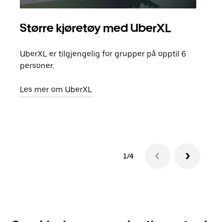
Større kjøretøy med UberXL
Gr
UberXL er tilgjengelig for grupper på opptil 6
Når d
personer.
grup
hent
Les mer om UberXL
Finn
1/4