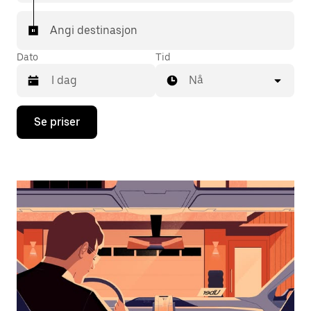
Angi destinasjon
Dato
Tid
Nå
Trykk
Se priser
på
piltast
ned
for
å
åpne
kalenderen
og
velge
en
dato.
Trykk
på
Esc-
knappen