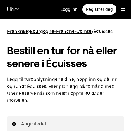
Hopp
til
Uber
Logg inn
Registrer deg
hovedinnholdet
Frankrike
>
Bourgogne-Franche-Comte
>
Écuisses
Bestill en tur for nå eller
senere i Écuisses
Legg til turopplysningene dine, hopp inn og gå inn
og rundt Écuisses. Eller planlegg på forhånd med
Uber Reserve når som helst i opptil 90 dager
i forveien.
Angi stedet