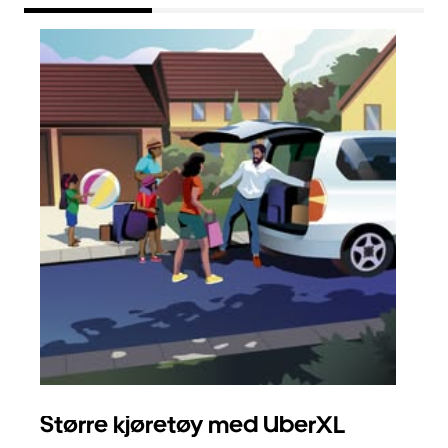
Større kjøretøy med UberXL
Gr