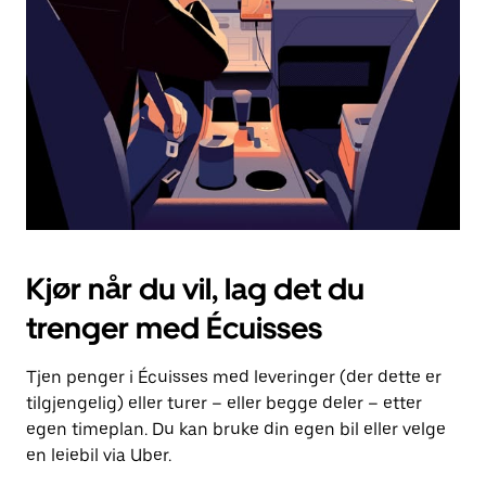
for
å
lukke
kalenderen.
Kjør når du vil, lag det du
trenger med Écuisses
Tjen penger i Écuisses med leveringer (der dette er
tilgjengelig) eller turer – eller begge deler – etter
egen timeplan. Du kan bruke din egen bil eller velge
en leiebil via Uber.