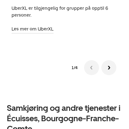
UberXL er tilgjengelig for grupper på opptil 6
Når d
personer.
grup
hent
Les mer om UberXL
Finn
1/4
Samkjøring og andre tjenester i
Écuisses, Bourgogne-Franche-
Comte