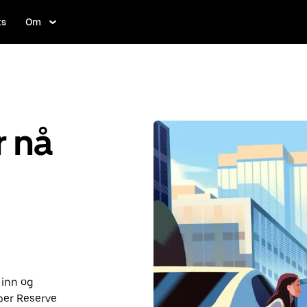
ts
Om
r nå
 inn og
ber Reserve