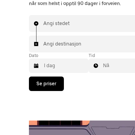
når som helst i opptil 90 dager i forveien.
Angi stedet
Angi destinasjon
Dato
Tid
Nå
Trykk
Se priser
på
piltast
ned
for
å
åpne
kalenderen
og
velge
en