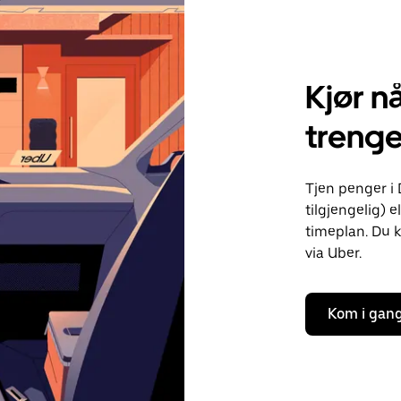
Kjør nå
treng
Tjen penger i 
tilgjengelig) e
timeplan. Du k
via Uber.
Kom i gan