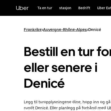
Hopp
til
Uber
Ta en tur
stasjon
Bedrift
Uber Ea
hovedinnholdet
Frankrike
>
Auvergne-Rhône-Alpes
>
Denicé
Bestill en tur fo
eller senere i
Denicé
Legg til turopplysningene dine, hopp inn og gå
rundt Denicé. Eller planlegg på forhånd med U