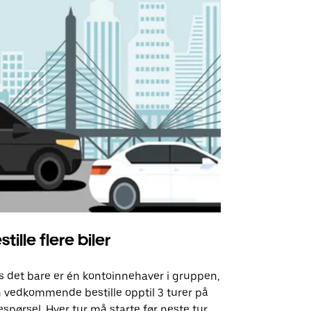
stille flere biler
Uber Shu
s det bare er én kontoinnehaver i gruppen,
Vårt shuttle-
 vedkommende bestille opptil 3 turer på
utvalgte fly
espørsel. Hver tur må starte før neste tur
arrangement