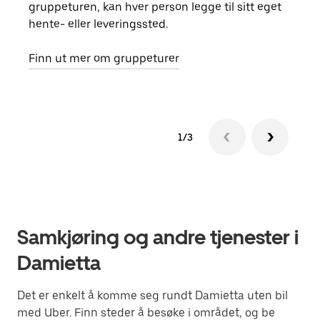
gruppeturen, kan hver person legge til sitt eget
kan 
hente- eller leveringssted.
fore
besti
Finn ut mer om gruppeturer
1/3
Samkjøring og andre tjenester i
Damietta
Det er enkelt å komme seg rundt Damietta uten bil
med Uber. Finn steder å besøke i området, og be