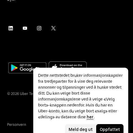
Dette nettstedet bruker informasjonskapsler
fra tredjeparter for å vise deg relevante
annonser og tilpasninger ved å huske stedet
ditt. Du kan velge bort disse
©
2026
Uber Technologies Inc.
informasjonskapslene ved å velge «Velg
bort»-knappen nedenfor. Hvis du har en
Uber-konto, kan du velge bort «salg» eller
«deling» av dataene dine
her
.
Personvern
Tilgjengelighet
Vilkår
Meld deg ut
Oppfattet