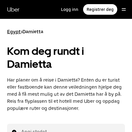
Hopp
til
Uber
Logg inn
Registrer deg
hovedinnholdet
Egypt
>
Damietta
Kom deg rundt i
Damietta
Har planer om å reise i Damietta? Enten du er turist
eller fastboende kan denne veiledningen hjelpe deg
med å få mest mulig ut av det Damietta har å by på.
Reis fra flyplassen til et hotell med Uber og oppdag
populære ruter og destinasjoner.
Angi stedet