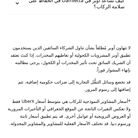
كيف تساعد أوبر في Damietta في الحفاظ على
سلامة الركاب؟
لا تتهاون أوبر مُطلقاً بشأن تناول الشركاء السائقين الذين يستخدمون
تطبيق أوبر المشروبات الكحولية أو تعاطيهم المخدرات. إذا كنتَ تعتقد
أن الشريك السائق تحت تأثير المخدرات أو الكحول، يرجى مطالبته
بإنهاء المشوار فوراً.
قد تخضع وسائل التنقُّل التجارية إلى ضرائب حكومية إضافية، تتم
إضافتها إلى رسوم المرور.
*أسعار المشاوير النموذجية للركاب هي متوسط أسعار UberX فقط
ولا تعكس التغيرات الناتجة عن الموقع الجغرافي أو التأخيرات المرورية
أو العروض الترويجية أو عوامل أخرى. قد يتم تطبيق أسعار ثابتة
ورسوم دنيا. قد تختلف الأسعار الفعلية للمشاوير والمشاوير المجدولة.