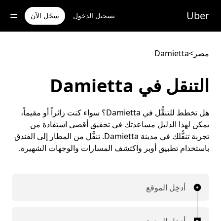
خطٍ
لوصول
Uber
تسجيل الدخول
سجّل الآن
لى
لمحتوى
لرئيسي
مصر
>
Damietta
التنقل في Damietta
هل تخطط للتنقُّل في Damietta؟ سواء كنت زائراً أو مقيماً،
يمكن لهذا الدليل مساعدتك في تحقيق أقصى استفادة من
تجربة تنقُّلك في مدينة Damietta. تنقَّل من المطار إلى الفندق
باستخدام تطبيق أوبر واكتشف المسارات والوجهات الشهيرة.
أدخِل الموقع