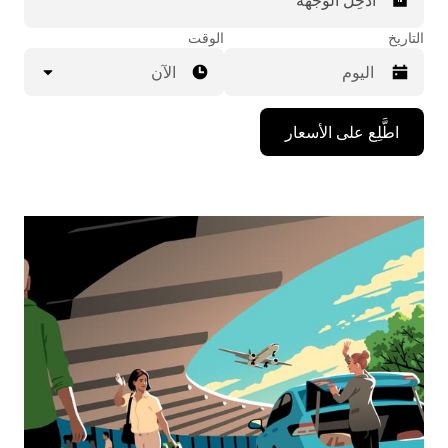
أدخِل الوجهة
التاريخ
الوقت
الآن
اضغط
اطَّلِع على الأسعار
على
مفتاح
السهم
المتجه
للأسفل
لاستخدام
التقويم
واختيار
التاريخ.
اضغط
على
زر
الخروج
لإغلاق
التقويم.