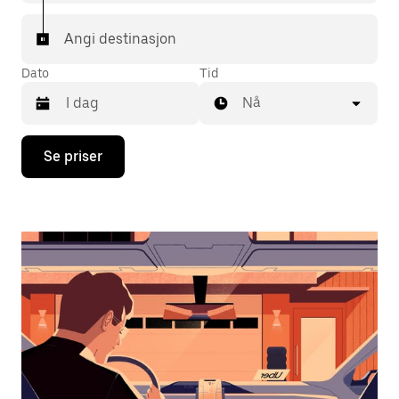
Angi destinasjon
Dato
Tid
Nå
Trykk
Se priser
på
piltast
ned
for
å
åpne
kalenderen
og
velge
en
dato.
Trykk
på
Esc-
knappen