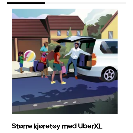
Større kjøretøy med UberXL
Gr