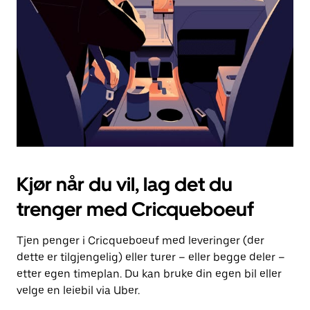
for
å
lukke
kalenderen.
Kjør når du vil, lag det du
trenger med Cricqueboeuf
Tjen penger i Cricqueboeuf med leveringer (der
dette er tilgjengelig) eller turer – eller begge deler –
etter egen timeplan. Du kan bruke din egen bil eller
velge en leiebil via Uber.