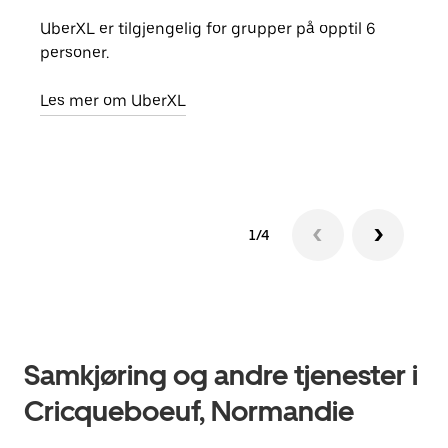
UberXL er tilgjengelig for grupper på opptil 6
Når d
personer.
grup
hent
Les mer om UberXL
Finn
1/4
Samkjøring og andre tjenester i
Cricqueboeuf, Normandie