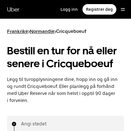
Hopp
til
Uber
Logg inn
Registrer deg
hovedinnholdet
Frankrike
>
Normandie
>
Cricqueboeuf
Bestill en tur for nå eller
senere i Cricqueboeuf
Legg til turopplysningene dine, hopp inn og gå inn
og rundt Cricqueboeuf. Eller planlegg på forhånd
med Uber Reserve når som helst i opptil 90 dager
i forveien.
Angi stedet