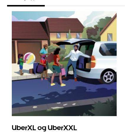
UberXL og UberXXL
Gr