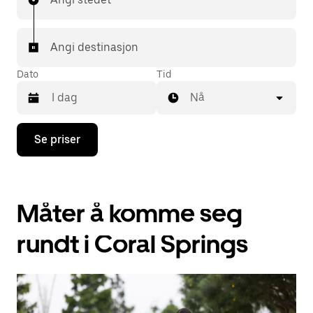
Angi destinasjon
Dato
Tid
Nå
Trykk
Se priser
på
piltast
ned
for
å
Måter å komme seg
åpne
kalenderen
og
rundt i Coral Springs
velge
en
dato.
Trykk
på
Esc-