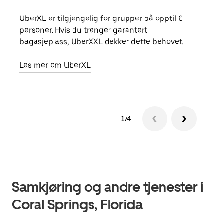
UberXL er tilgjengelig for grupper på opptil 6
Når d
personer. Hvis du trenger garantert
grup
bagasjeplass, UberXXL dekker dette behovet.
hent
Les mer om UberXL
Finn
1/4
Samkjøring og andre tjenester i
Coral Springs, Florida