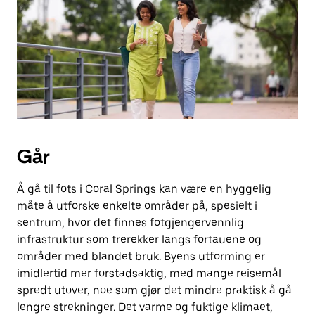
knappen
for
å
lukke
kalenderen.
Går
Å gå til fots i Coral Springs kan være en hyggelig
måte å utforske enkelte områder på, spesielt i
sentrum, hvor det finnes fotgjengervennlig
infrastruktur som trerekker langs fortauene og
områder med blandet bruk. Byens utforming er
imidlertid mer forstadsaktig, med mange reisemål
spredt utover, noe som gjør det mindre praktisk å gå
lengre strekninger. Det varme og fuktige klimaet,