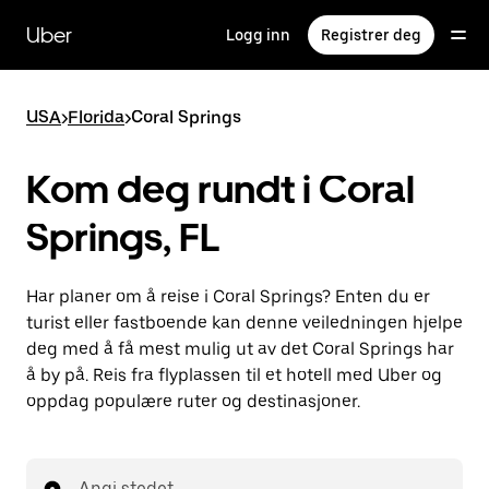
Hopp
til
Uber
Logg inn
Registrer deg
hovedinnholdet
USA
>
Florida
>
Coral Springs
Kom deg rundt i Coral
Springs, FL
Har planer om å reise i Coral Springs? Enten du er
turist eller fastboende kan denne veiledningen hjelpe
deg med å få mest mulig ut av det Coral Springs har
å by på. Reis fra flyplassen til et hotell med Uber og
oppdag populære ruter og destinasjoner.
Angi stedet