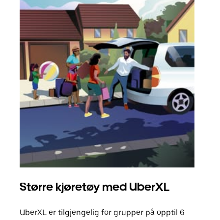
Større kjøretøy med UberXL
Gr
UberXL er tilgjengelig for grupper på opptil 6
Når d