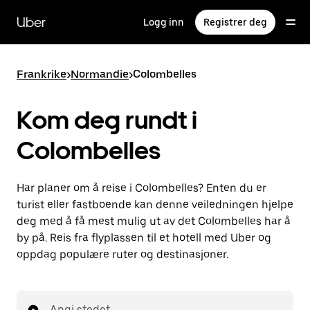
Hopp
til
Uber
Logg inn
Registrer deg
hovedinnholdet
Frankrike
>
Normandie
>
Colombelles
Kom deg rundt i
Colombelles
Har planer om å reise i Colombelles? Enten du er
turist eller fastboende kan denne veiledningen hjelpe
deg med å få mest mulig ut av det Colombelles har å
by på. Reis fra flyplassen til et hotell med Uber og
oppdag populære ruter og destinasjoner.
Angi stedet