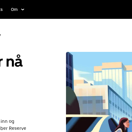
ts
Om
y
r nå
 inn og
Uber Reserve