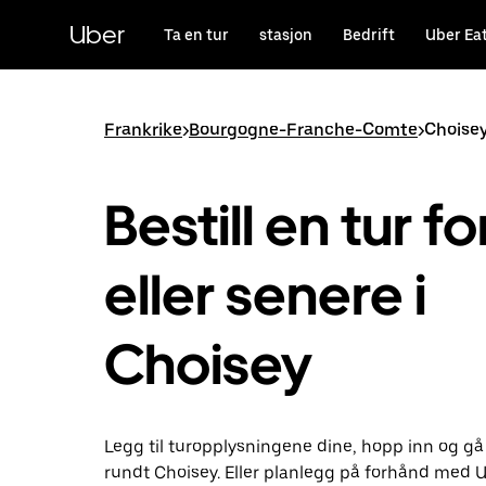
Hopp
til
Uber
Ta en tur
stasjon
Bedrift
Uber Ea
hovedinnholdet
Frankrike
>
Bourgogne-Franche-Comte
>
Choise
Bestill en tur fo
eller senere i
Choisey
Legg til turopplysningene dine, hopp inn og gå
rundt Choisey. Eller planlegg på forhånd med 