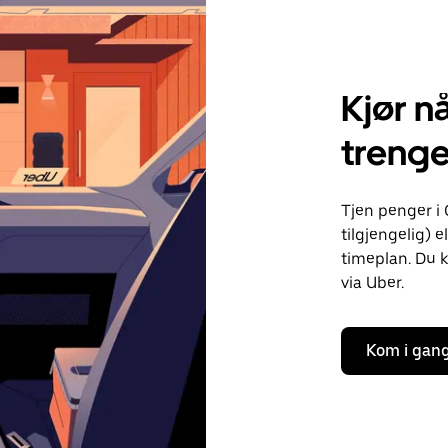
Kjør nå
treng
Tjen penger i 
tilgjengelig) e
timeplan. Du k
via Uber.
Kom i gan