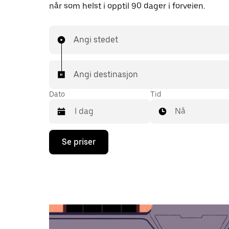
når som helst i opptil 90 dager i forveien.
Angi stedet
Angi destinasjon
Dato
Tid
Nå
Trykk
Se priser
på
piltast
ned
for
å
åpne
kalenderen
og
velge
en