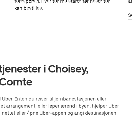
forespørsel. Hver tur må starte før neste tur
a
kan bestilles.
S
jenester i Choisey,
-Comte
ber. Enten du reiser til jernbanestasjonen eller
 et arrangement, eller løper ærend i byen, hjelper Uber
 nettet eller åpne Uber-appen og angi destinasjonen