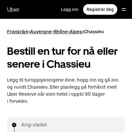
Hopp
til
Uber
Logg inn
Registrer deg
hovedinnholdet
Frankrike
>
Auvergne-Rhône-Alpes
>
Chassieu
Bestill en tur for nå eller
senere i Chassieu
Legg til turopplysningene dine, hopp inn og gå inn
og rundt Chassieu. Eller planlegg på forhånd med
Uber Reserve når som helst i opptil 90 dager
i forveien.
Angi stedet