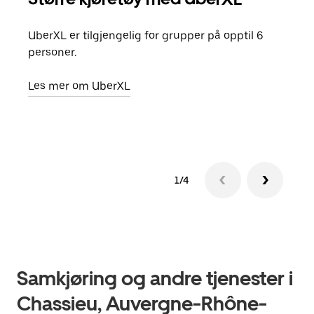
UberXL er tilgjengelig for grupper på opptil 6
Når d
personer.
grup
hent
Les mer om UberXL
Finn
1/4
Samkjøring og andre tjenester i
Chassieu, Auvergne-Rhône-