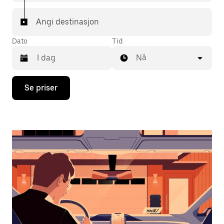
Angi destinasjon
Dato
Tid
Nå
Trykk
Se priser
på
piltast
ned
for
å
åpne
kalenderen
og
velge
en
dato.
Trykk
på
Esc-
knappen