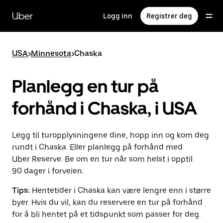
Hopp
til
Uber
Logg inn
Registrer deg
hovedinnholdet
USA
>
Minnesota
>
Chaska
Planlegg en tur på
forhånd i Chaska, i USA
Legg til turopplysningene dine, hopp inn og kom deg
rundt i Chaska. Eller planlegg på forhånd med
Uber Reserve. Be om en tur når som helst i opptil
90 dager i forveien.
Tips:
Hentetider i Chaska kan være lengre enn i større
byer. Hvis du vil, kan du reservere en tur på forhånd
for å bli hentet på et tidspunkt som passer for deg.