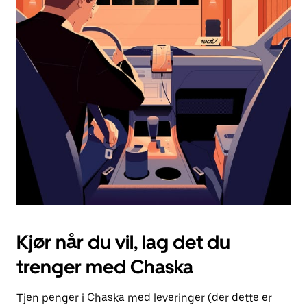
dato.
Trykk
på
Esc-
knappen
for
å
lukke
kalenderen.
Kjør når du vil, lag det du
trenger med Chaska
Tjen penger i Chaska med leveringer (der dette er