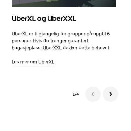
UberXL og UberXXL
Gr
UberXL er tilgjengelig for grupper på opptil 6
Når d
personer. Hvis du trenger garantert
grup
bagasjeplass, UberXXL dekker dette behovet.
hent
Les mer om UberXL
Finn
1/4