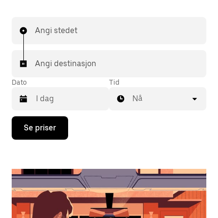
Angi stedet
Angi destinasjon
Dato
Tid
Nå
Trykk
Se priser
på
piltast
ned
for
å
åpne
kalenderen
og
velge
en