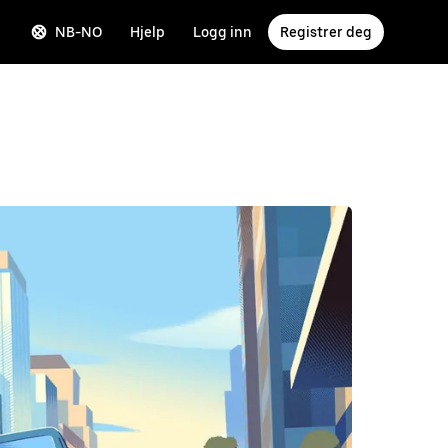
NB-NO
Hjelp
Logg inn
Registrer deg