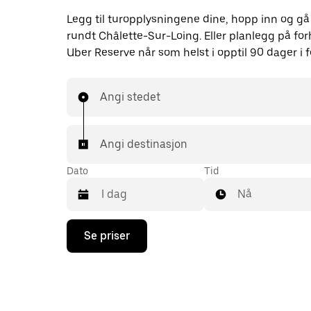
Legg til turopplysningene dine, hopp inn og gå
rundt Châlette-Sur-Loing. Eller planlegg på f
Uber Reserve når som helst i opptil 90 dager i f
Angi stedet
Angi destinasjon
Dato
Tid
Nå
Trykk
Se priser
på
piltast
ned
for
å
åpne