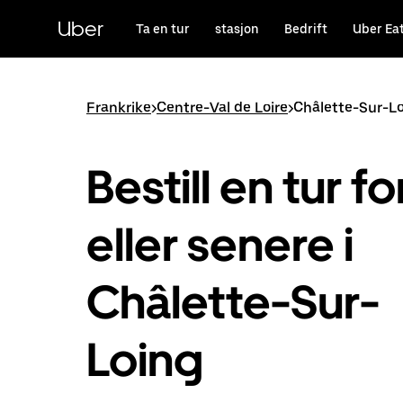
Hopp
til
Uber
Ta en tur
stasjon
Bedrift
Uber Ea
hovedinnholdet
Frankrike
>
Centre-Val de Loire
>
Châlette-Sur-L
Bestill en tur fo
eller senere i
Châlette-Sur-
Loing