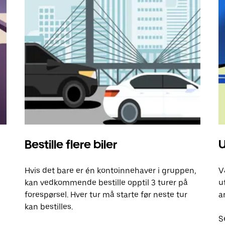
Bestille flere biler
U
Hvis det bare er én kontoinnehaver i gruppen,
V
kan vedkommende bestille opptil 3 turer på
u
forespørsel. Hver tur må starte før neste tur
a
kan bestilles.
S