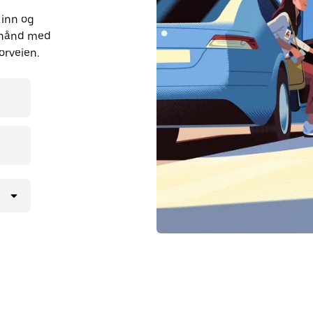
 inn og
orhånd med
orveien.