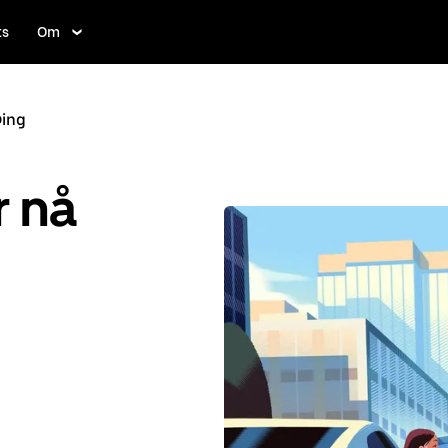
ts
Om
oing
r nå