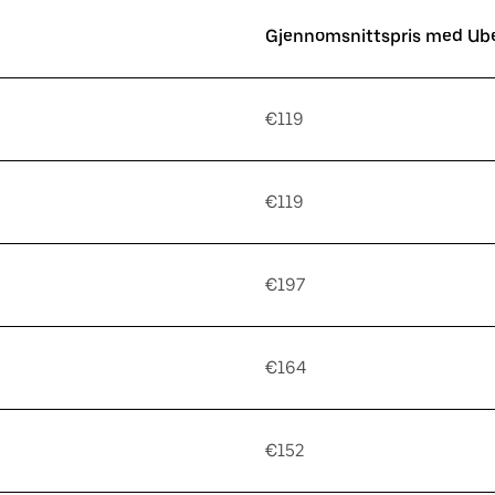
Gjennomsnittspris med Ub
€119
€119
€197
€164
€152