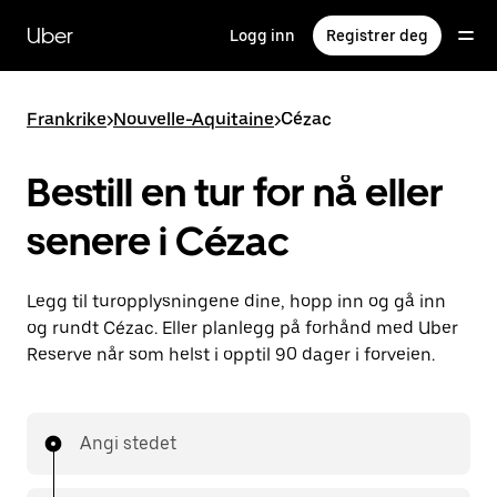
Hopp
til
Uber
Logg inn
Registrer deg
hovedinnholdet
Frankrike
>
Nouvelle-Aquitaine
>
Cézac
Bestill en tur for nå eller
senere i Cézac
Legg til turopplysningene dine, hopp inn og gå inn
og rundt Cézac. Eller planlegg på forhånd med Uber
Reserve når som helst i opptil 90 dager i forveien.
Angi stedet