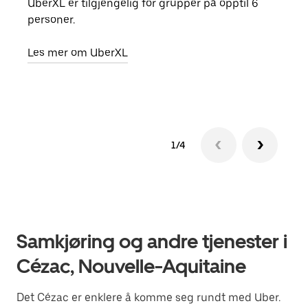
UberXL er tilgjengelig for grupper på opptil 6
Når d
personer.
grup
hent
Les mer om UberXL
Finn
1/4
Samkjøring og andre tjenester i
Cézac, Nouvelle-Aquitaine
Det Cézac er enklere å komme seg rundt med Uber.