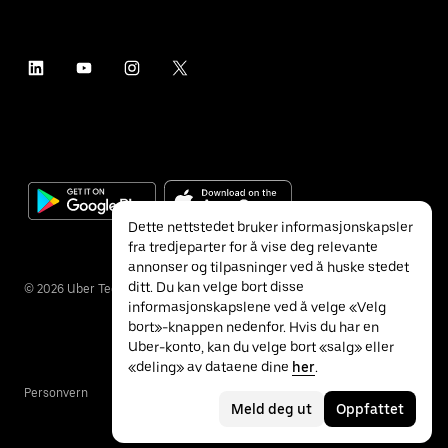
Dette nettstedet bruker informasjonskapsler
fra tredjeparter for å vise deg relevante
annonser og tilpasninger ved å huske stedet
ditt. Du kan velge bort disse
©
2026
Uber Technologies Inc.
informasjonskapslene ved å velge «Velg
bort»-knappen nedenfor. Hvis du har en
Uber-konto, kan du velge bort «salg» eller
«deling» av dataene dine
her
.
Personvern
Tilgjengelighet
Vilkår
Meld deg ut
Oppfattet