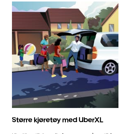
Større kjøretøy med UberXL
Gr