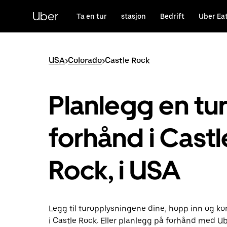
Hopp
til
Uber
Ta en tur
stasjon
Bedrift
Uber Ea
hovedinnholdet
USA
>
Colorado
>
Castle Rock
Planlegg en tu
forhånd i Castl
Rock, i USA
Legg til turopplysningene dine, hopp inn og k
i Castle Rock. Eller planlegg på forhånd med U