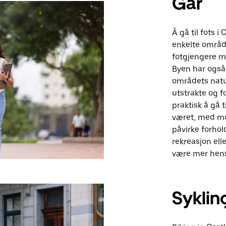
Går
Å gå til fots i
enkelte område
fotgjengere m
Byen har også
områdets natu
utstrakte og f
praktisk å gå t
været, med mu
påvirke forhold
rekreasjon ell
være mer hens
Syklin