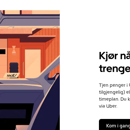
Kjør nå
trenge
Tjen penger i 
tilgjengelig) e
timeplan. Du k
via Uber.
Kom i gan