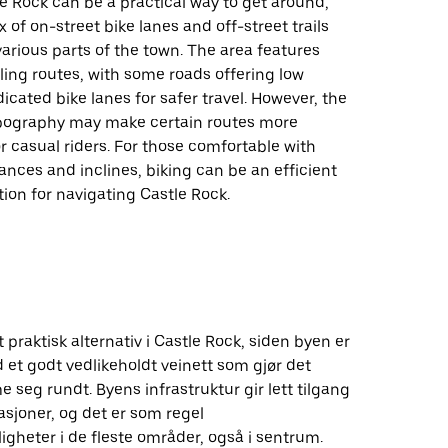
le Rock can be a practical way to get around,
x of on-street bike lanes and off-street trails
arious parts of the town. The area features
ing routes, with some roads offering low
dicated bike lanes for safer travel. However, the
topography may make certain routes more
r casual riders. For those comfortable with
nces and inclines, biking can be an efficient
ion for navigating Castle Rock.
et praktisk alternativ i Castle Rock, siden byen er
 et godt vedlikeholdt veinett som gjør det
 seg rundt. Byens infrastruktur gir lett tilgang
nasjoner, og det er som regel
gheter i de fleste områder, også i sentrum.