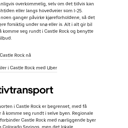
anligvis overkommelig, selv om det tidvis kan
shtiden eller langs hovedveier som I-25.
 noen ganger påvirke kjøreforholdene, så det
e forsiktig under snø eller is. Alt i alt gir bil
til å komme seg rundt i Castle Rock og benytte
ilbud.
i Castle Rock nå
biler i Castle Rock med Uber
tivtransport
porten i Castle Rock er begrenset, med få
or å komme seg rundt i selve byen. Regionale
 forbinder Castle Rock med nærliggende byer
 Colorado Springs, men det lokale