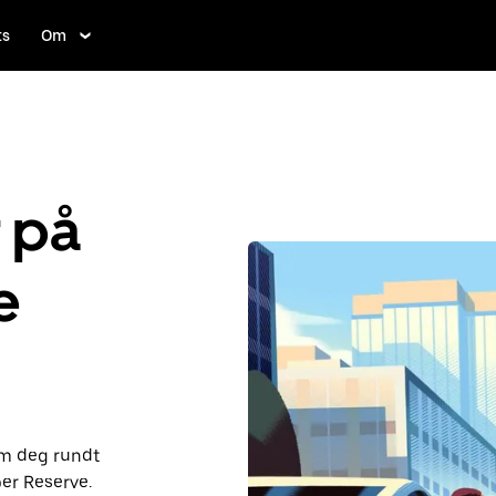
ts
Om
r på
e
om deg rundt
ber Reserve.