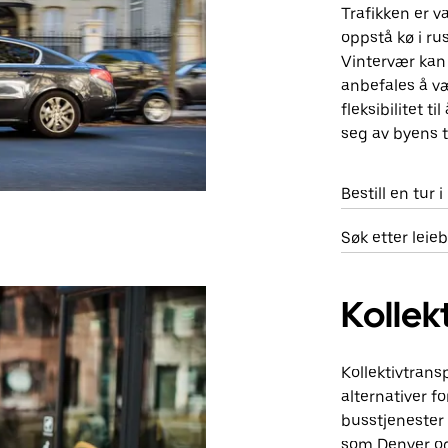
Trafikken er v
oppstå kø i ru
Vintervær kan
anbefales å vær
fleksibilitet 
seg av byens t
Bestill en tur 
Søk etter leie
Kollek
Kollektivtrans
alternativer f
busstjenester
som Denver og