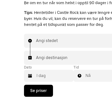
Be om en tur når som helst i opptil 90 dager i f
Tips:
Hentetider i Castle Rock kan være lengre e
byer. Hvis du vil, kan du reservere en tur på forh
hentet på et tidspunkt som passer for deg.
Angi stedet
Angi destinasjon
Dato
Tid
Nå
Trykk
Se priser
på
piltast
ned
for
å