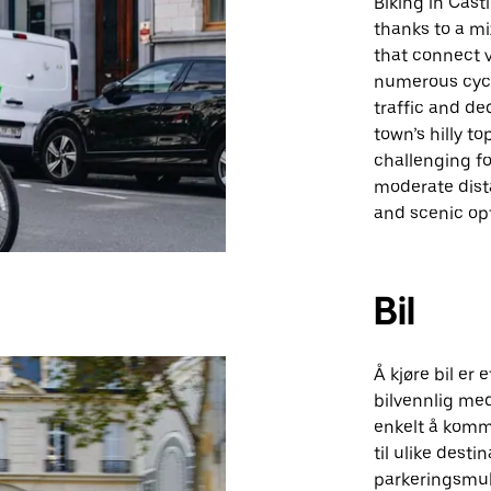
Biking in Cast
thanks to a mi
that connect v
numerous cycl
traffic and de
town’s hilly 
challenging fo
moderate dista
and scenic opt
Bil
Å kjøre bil er 
bilvennlig med
enkelt å komme
til ulike desti
parkeringsmuli