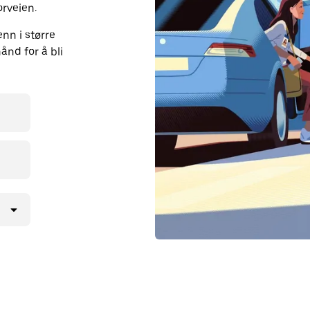
orveien.
nn i større
ånd for å bli