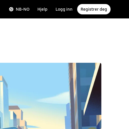
NB-NO
Hjelp
Logg inn
Registrer deg