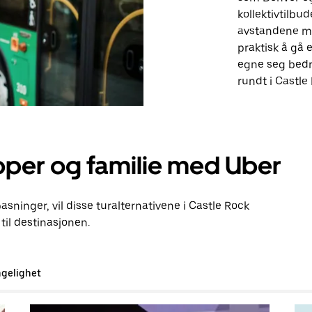
kollektivtilbu
avstandene me
praktisk å gå e
egne seg bedre
rundt i Castle
pper og familie med Uber
pasninger, vil disse turalternativene i Castle Rock
il destinasjonen.
ngelighet