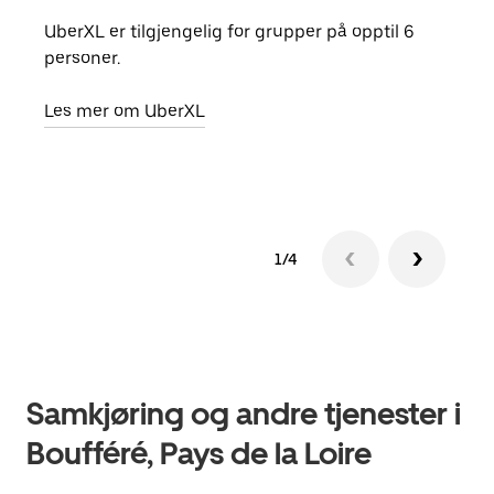
UberXL er tilgjengelig for grupper på opptil 6
Når d
personer.
grup
hent
Les mer om UberXL
Finn
1/4
Samkjøring og andre tjenester i
Boufféré, Pays de la Loire