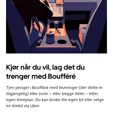
for
å
lukke
kalenderen.
Kjør når du vil, lag det du
trenger med Boufféré
Tjen penger i Boufféré med leveringer (der dette er
tilgjengelig) eller turer – eller begge deler – etter
egen timeplan. Du kan bruke din egen bil eller velge
en leiebil via Uber.