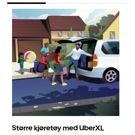
Større kjøretøy med UberXL
Gr