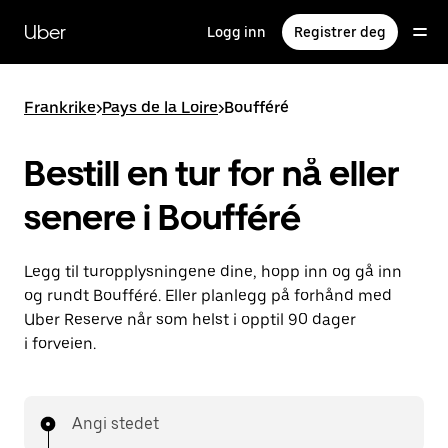
Hopp
til
Uber
Logg inn
Registrer deg
hovedinnholdet
Frankrike
>
Pays de la Loire
>
Boufféré
Bestill en tur for nå eller
senere i Boufféré
Legg til turopplysningene dine, hopp inn og gå inn
og rundt Boufféré. Eller planlegg på forhånd med
Uber Reserve når som helst i opptil 90 dager
i forveien.
Angi stedet