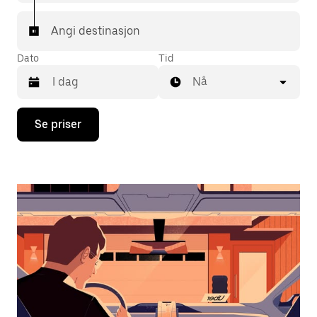
Angi destinasjon
Dato
Tid
Nå
Trykk
Se priser
på
piltast
ned
for
å
åpne
kalenderen
og
velge
en
dato.
Trykk
på
Esc-
knappen