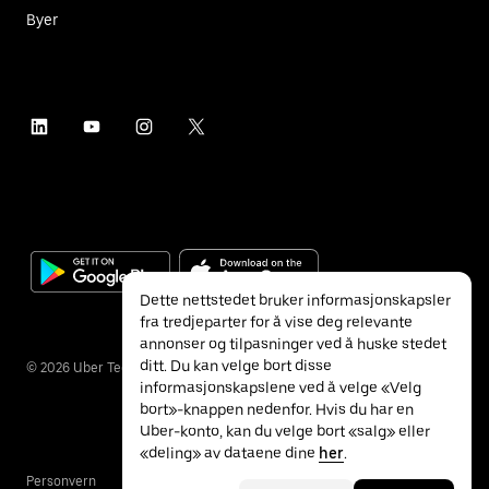
Byer
Dette nettstedet bruker informasjonskapsler
fra tredjeparter for å vise deg relevante
annonser og tilpasninger ved å huske stedet
ditt. Du kan velge bort disse
©
2026
Uber Technologies Inc.
informasjonskapslene ved å velge «Velg
bort»-knappen nedenfor. Hvis du har en
Uber-konto, kan du velge bort «salg» eller
«deling» av dataene dine
her
.
Personvern
Tilgjengelighet
Vilkår