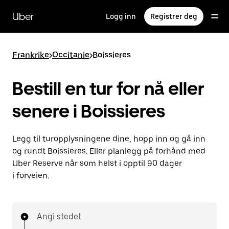
Hopp
til
Uber
Logg inn
Registrer deg
hovedinnholdet
Frankrike
>
Occitanie
>
Boissieres
Bestill en tur for nå eller
senere i Boissieres
Legg til turopplysningene dine, hopp inn og gå inn
og rundt Boissieres. Eller planlegg på forhånd med
Uber Reserve når som helst i opptil 90 dager
i forveien.
Angi stedet