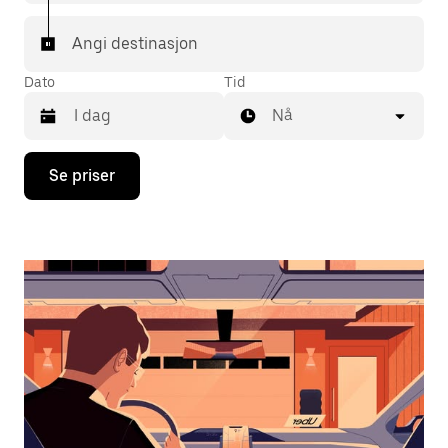
Angi destinasjon
Dato
Tid
Nå
Trykk
Se priser
på
piltast
ned
for
å
åpne
kalenderen
og
velge
en
dato.
Trykk
på
Esc-
knappen