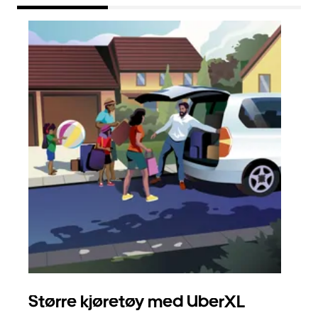
Større kjøretøy med UberXL
Gr