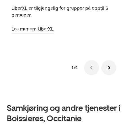
UberXL er tilgjengelig for grupper på opptil 6
Når d
personer.
grup
hent
Les mer om UberXL
Finn
1/4
Samkjøring og andre tjenester i
Boissieres, Occitanie