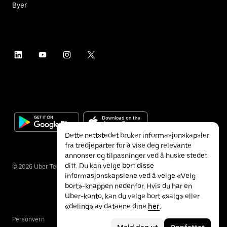
Byer
Dette nettstedet bruker informasjonskapsler
fra tredjeparter for å vise deg relevante
annonser og tilpasninger ved å huske stedet
ditt. Du kan velge bort disse
©
2026
Uber Technologies Inc.
informasjonskapslene ved å velge «Velg
bort»-knappen nedenfor. Hvis du har en
Uber-konto, kan du velge bort «salg» eller
«deling» av dataene dine
her
.
Personvern
Tilgjengelighet
Vilkår