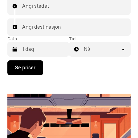
Angi stedet
Angi destinasjon
Dato
Tid
Nå
Trykk
Se priser
på
piltast
ned
for
å
åpne
kalenderen
og
velge
en
dato.
Trykk
på