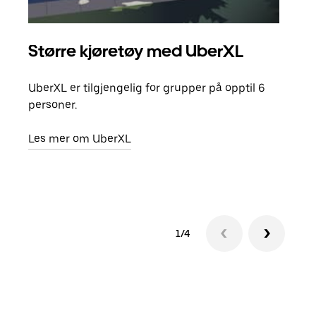
Større kjøretøy med UberXL
Gr
UberXL er tilgjengelig for grupper på opptil 6
Når d
personer.
grup
hent
Les mer om UberXL
Finn
1/4