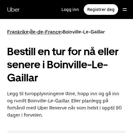
Hopp
til
Uber
Logg inn
Registrer deg
hovedinnholdet
Frankrike
>
Île-de-France
>
Boinville-Le-Gaillar
Bestill en tur for nå eller
senere i Boinville-Le-
Gaillar
Legg til turopplysningene dine, hopp inn og gå inn
og rundt Boinville-Le-Gaillar. Eller planlegg på
forhånd med Uber Reserve når som helst i opptil 90
dager i forveien.