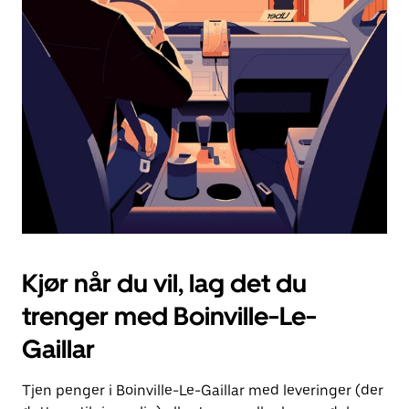
Esc-
knappen
for
å
lukke
kalenderen.
Kjør når du vil, lag det du
trenger med Boinville-Le-
Gaillar
Tjen penger i Boinville-Le-Gaillar med leveringer (der