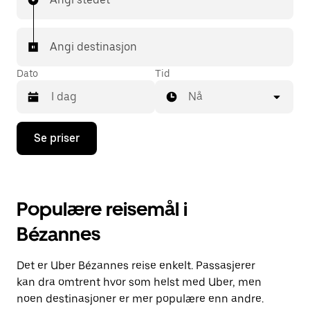
Angi destinasjon
Dato
Tid
Nå
Trykk
Se priser
på
piltast
ned
for
å
Populære reisemål i
åpne
kalenderen
Bézannes
og
velge
en
Det er Uber Bézannes reise enkelt. Passasjerer
dato.
Trykk
kan dra omtrent hvor som helst med Uber, men
på
noen destinasjoner er mer populære enn andre.
Esc-