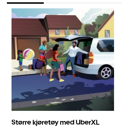
Større kjøretøy med UberXL
Gr