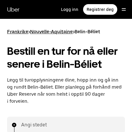
Hopp
til
Uber
Logg inn
Registrer deg
hovedinnholdet
Frankrike
>
Nouvelle-Aquitaine
>
Belin-Béliet
Bestill en tur for nå eller
senere i Belin-Béliet
Legg til turopplysningene dine, hopp inn og gå inn
og rundt Belin-Béliet. Eller planlegg på forhånd med
Uber Reserve når som helst i opptil 90 dager
i forveien.
Angi stedet