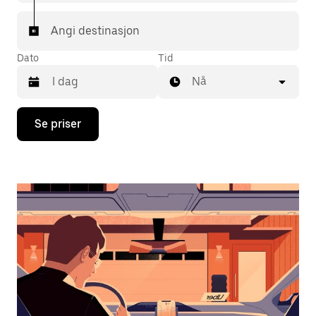
Angi destinasjon
Dato
Tid
Nå
Trykk
Se priser
på
piltast
ned
for
å
åpne
kalenderen
og
velge
en
dato.
Trykk
på
Esc-
knappen