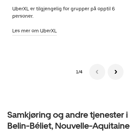
UberXL er tilgjengelig for grupper på opptil 6
Når d
personer.
grup
hent
Les mer om UberXL
Finn
1/4
Samkjøring og andre tjenester i
Belin-Béliet, Nouvelle-Aquitaine