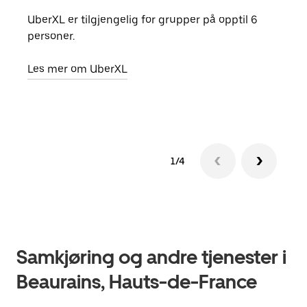
UberXL er tilgjengelig for grupper på opptil 6
Når d
personer.
grup
hent
Les mer om UberXL
Finn
1/4
Samkjøring og andre tjenester i
Beaurains, Hauts-de-France