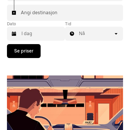
Angi destinasjon
Dato
Tid
Nå
Trykk
Se priser
på
piltast
ned
for
å
åpne
kalenderen
og
velge
en
dato.
Trykk
på
Esc-
knappen