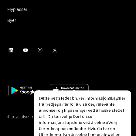
Flyplasser
Byer
Dette nettstedet bruker informasjonskapsler
fra tredjeparter for å vise deg relevante
annonser og tilpasninger ved å huske stedet
ditt. Du kan velge bort disse
©
2026
Uber Technologies Inc.
informasjonskapslene ved å velge «Velg
bort»-knappen nedenfor. Hvis du har en
Uber-konto, kan du velge bort «salg» eller