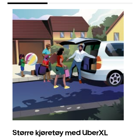
Større kjøretøy med UberXL
Gr