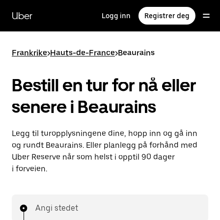
Hopp
til
Uber
Logg inn
Registrer deg
hovedinnholdet
Frankrike
>
Hauts-de-France
>
Beaurains
Bestill en tur for nå eller
senere i Beaurains
Legg til turopplysningene dine, hopp inn og gå inn
og rundt Beaurains. Eller planlegg på forhånd med
Uber Reserve når som helst i opptil 90 dager
i forveien.
Angi stedet