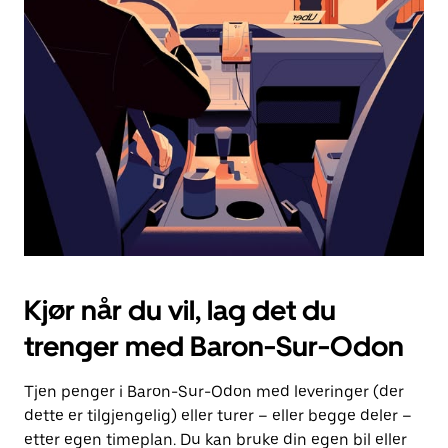
Esc-
knappen
for
å
lukke
kalenderen.
Kjør når du vil, lag det du
trenger med Baron-Sur-Odon
Tjen penger i Baron-Sur-Odon med leveringer (der
dette er tilgjengelig) eller turer – eller begge deler –
etter egen timeplan. Du kan bruke din egen bil eller