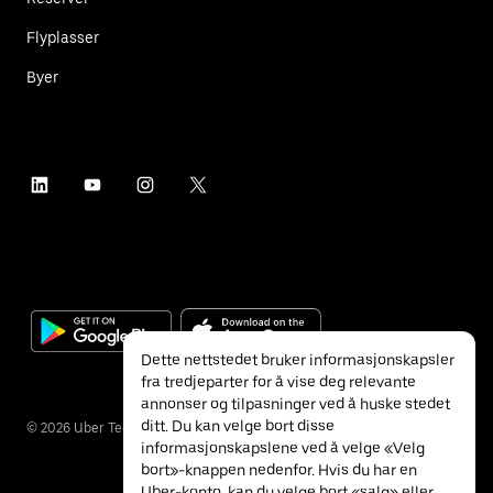
Flyplasser
Byer
Dette nettstedet bruker informasjonskapsler
fra tredjeparter for å vise deg relevante
annonser og tilpasninger ved å huske stedet
ditt. Du kan velge bort disse
©
2026
Uber Technologies Inc.
informasjonskapslene ved å velge «Velg
bort»-knappen nedenfor. Hvis du har en
Uber-konto, kan du velge bort «salg» eller