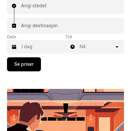
Angi stedet
Angi destinasjon
Dato
Tid
Nå
Trykk
Se priser
på
piltast
ned
for
å
åpne
kalenderen
og
velge
en
dato.
Trykk
på