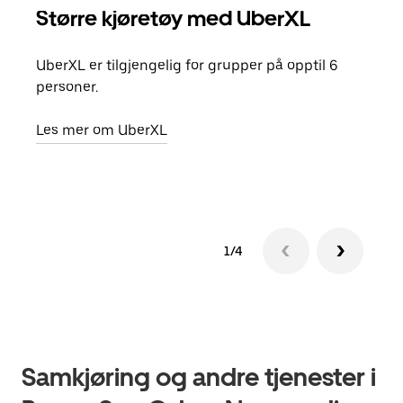
Større kjøretøy med UberXL
Gr
UberXL er tilgjengelig for grupper på opptil 6
Når d
personer.
grup
hent
Les mer om UberXL
Finn
1/4
Samkjøring og andre tjenester i