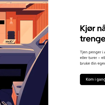
Kjør nå
trenge
Tjen penger i 
eller turer – 
bruke din egen 
Kom i gan