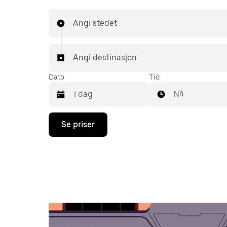
Angi stedet
Angi destinasjon
Dato
Tid
Nå
Trykk
Se priser
på
piltast
ned
for
å
åpne
kalenderen
og
velge
en
dato.