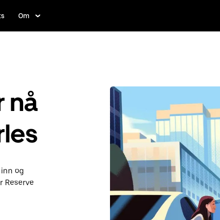
ts
Om
r nå
rles
 inn og
er Reserve