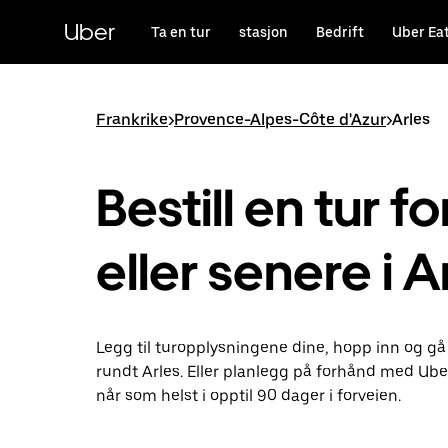
Hopp
til
Uber
Ta en tur
stasjon
Bedrift
Uber Ea
hovedinnholdet
Frankrike
>
Provence-Alpes-Côte d'Azur
>
Arles
Bestill en tur fo
eller senere i A
Legg til turopplysningene dine, hopp inn og gå
rundt Arles. Eller planlegg på forhånd med Ub
når som helst i opptil 90 dager i forveien.