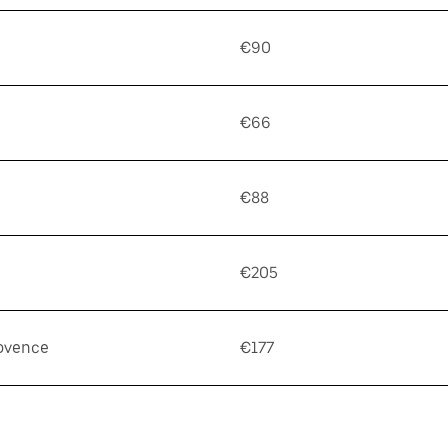
€90
€66
€88
€205
rovence
€177