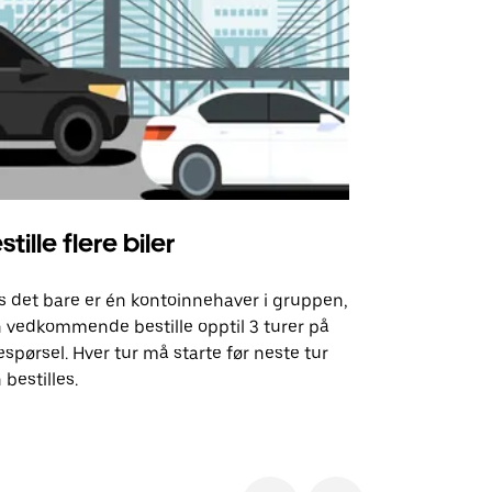
stille flere biler
Uber Shu
s det bare er én kontoinnehaver i gruppen,
Vårt shuttle-
 vedkommende bestille opptil 3 turer på
utvalgte fly
espørsel. Hver tur må starte før neste tur
arrangement
 bestilles.
Se tilgjenge