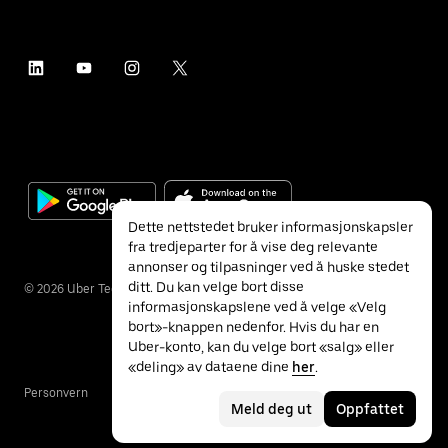
Dette nettstedet bruker informasjonskapsler
fra tredjeparter for å vise deg relevante
annonser og tilpasninger ved å huske stedet
ditt. Du kan velge bort disse
©
2026
Uber Technologies Inc.
informasjonskapslene ved å velge «Velg
bort»-knappen nedenfor. Hvis du har en
Uber-konto, kan du velge bort «salg» eller
«deling» av dataene dine
her
.
Personvern
Tilgjengelighet
Vilkår
Meld deg ut
Oppfattet