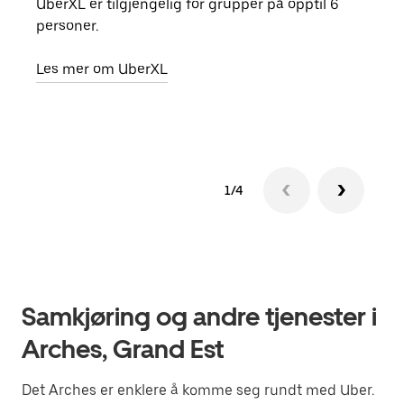
UberXL er tilgjengelig for grupper på opptil 6
Når d
personer.
grup
hent
Les mer om UberXL
Finn
1/4
Samkjøring og andre tjenester i
Arches, Grand Est
Det Arches er enklere å komme seg rundt med Uber.