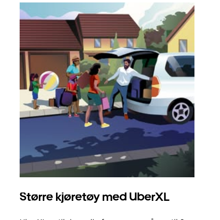
Større kjøretøy med UberXL
Gr