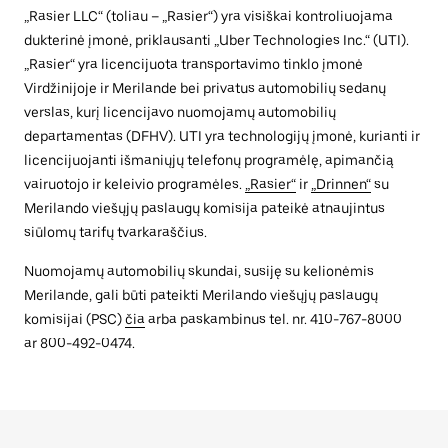
„Rasier LLC“ (toliau – „Rasier“) yra visiškai kontroliuojama
dukterinė įmonė, priklausanti „Uber Technologies Inc.“ (UTI).
„Rasier“ yra licencijuota transportavimo tinklo įmonė
Virdžinijoje ir Merilande bei privatus automobilių sedanų
verslas, kurį licencijavo nuomojamų automobilių
departamentas (DFHV). UTI yra technologijų įmonė, kurianti ir
licencijuojanti išmaniųjų telefonų programėlę, apimančią
vairuotojo ir keleivio programėles.
„Rasier“
ir
„Drinnen“
su
Merilando viešųjų paslaugų komisija pateikė atnaujintus
siūlomų tarifų tvarkaraščius.
Nuomojamų automobilių skundai, susiję su kelionėmis
Merilande, gali būti pateikti Merilando viešųjų paslaugų
komisijai (PSC)
čia
arba paskambinus tel. nr. 410-767-8000
ar 800-492-0474.