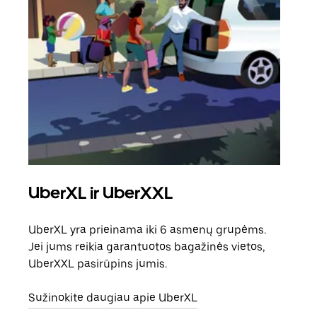
UberXL ir UberXXL
Ben
UberXL yra prieinama iki 6 asmenų grupėms.
Kai 
Jei jums reikia garantuotos bagažinės vietos,
pris
UberXXL pasirūpins jumis.
galė
vietą
Sužinokite daugiau apie UberXL
Suži