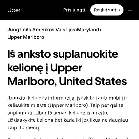
Pereiti
prie
Uber
Prisijungti
Registruotis
pagrindinio
turinio
Jungtinės Amerikos Valstijos
>
Maryland
>
Upper Marlboro
Iš anksto suplanuokite
kelionę į Upper
Marlboro, United States
Įtraukite kelionės informaciją, įsėskite į automobilį ir
keliaukite mieste (Upper Marlboro). Taip pat galite
suplanuoti „Uber Reserve“ kelionę iš anksto.
Užsisakykite kelionę bet kada iki jos likus ne daugiau
kaip 90 dienų.