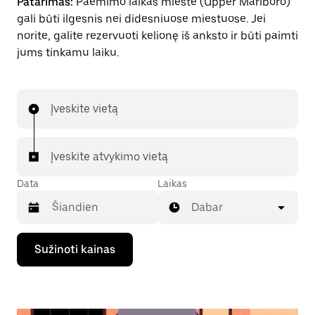
Patarimas:
Paėmimo laikas mieste (Upper Marlboro)
gali būti ilgesnis nei didesniuose miestuose. Jei
norite, galite rezervuoti kelionę iš anksto ir būti paimti
jums tinkamu laiku.
Įveskite vietą
Įveskite atvykimo vietą
Data
Laikas
Dabar
Paspauskite
Sužinoti kainas
rodyklės
žemyn
klavišą,
kad
galėtumėte