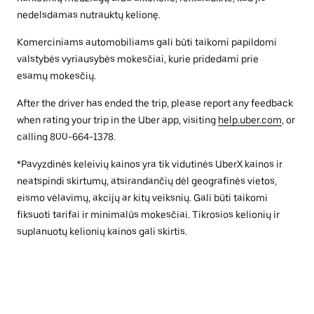
nedelsdamas nutrauktų kelionę.
Komerciniams automobiliams gali būti taikomi papildomi
valstybės vyriausybės mokesčiai, kurie pridedami prie
esamų mokesčių.
After the driver has ended the trip, please report any feedback
when rating your trip in the Uber app, visiting
help.uber.com
, or
calling 800-664-1378.
*Pavyzdinės keleivių kainos yra tik vidutinės UberX kainos ir
neatspindi skirtumų, atsirandančių dėl geografinės vietos,
eismo vėlavimų, akcijų ar kitų veiksnių. Gali būti taikomi
fiksuoti tarifai ir minimalūs mokesčiai. Tikrosios kelionių ir
suplanuotų kelionių kainos gali skirtis.