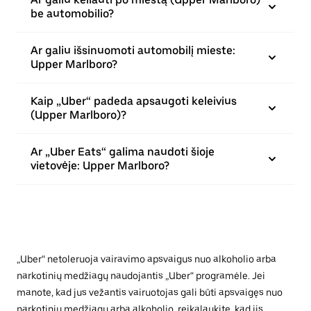
be automobilio?
Ar galiu išsinuomoti automobilį mieste:
Upper Marlboro?
Kaip „Uber“ padeda apsaugoti keleivius
(Upper Marlboro)?
Ar „Uber Eats“ galima naudoti šioje
vietovėje: Upper Marlboro?
„Uber“ netoleruoja vairavimo apsvaigus nuo alkoholio arba
narkotinių medžiagų naudojantis „Uber“ programėle. Jei
manote, kad jus vežantis vairuotojas gali būti apsvaigęs nuo
narkotinių medžiagų arba alkoholio, reikalaukite, kad jis