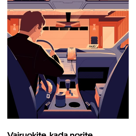
kalendoriuje
pasirinkti
datą.
Paspauskite
klavišą
„Escape“,
kad
uždarytumėte
kalendorių.
Vairuokite, kada norite,