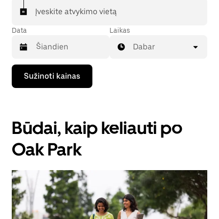
Įveskite atvykimo vietą
Data
Laikas
Dabar
Paspauskite
Sužinoti kainas
rodyklės
žemyn
klavišą,
kad
galėtumėte
Būdai, kaip keliauti po
kalendoriuje
pasirinkti
datą.
Oak Park
Paspauskite
klavišą
„Escape“,
kad
uždarytumėte
kalendorių.