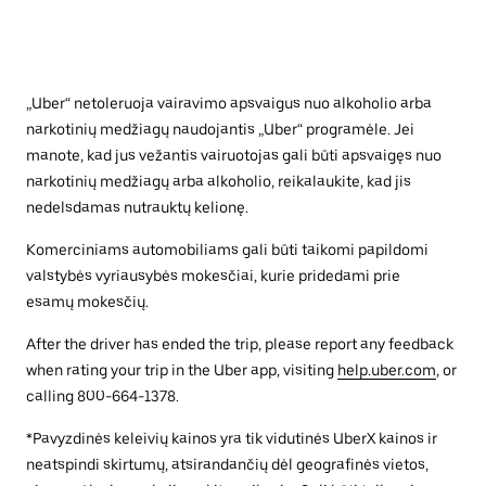
„Uber“ netoleruoja vairavimo apsvaigus nuo alkoholio arba
narkotinių medžiagų naudojantis „Uber“ programėle. Jei
manote, kad jus vežantis vairuotojas gali būti apsvaigęs nuo
narkotinių medžiagų arba alkoholio, reikalaukite, kad jis
nedelsdamas nutrauktų kelionę.
Komerciniams automobiliams gali būti taikomi papildomi
valstybės vyriausybės mokesčiai, kurie pridedami prie
esamų mokesčių.
After the driver has ended the trip, please report any feedback
when rating your trip in the Uber app, visiting
help.uber.com
, or
calling 800-664-1378.
*Pavyzdinės keleivių kainos yra tik vidutinės UberX kainos ir
neatspindi skirtumų, atsirandančių dėl geografinės vietos,