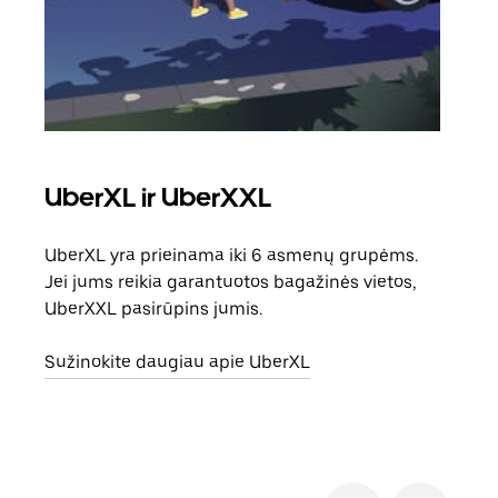
UberXL ir UberXXL
Ben
UberXL yra prieinama iki 6 asmenų grupėms.
Kai 
Jei jums reikia garantuotos bagažinės vietos,
pris
UberXXL pasirūpins jumis.
galė
vietą
Sužinokite daugiau apie UberXL
Suži