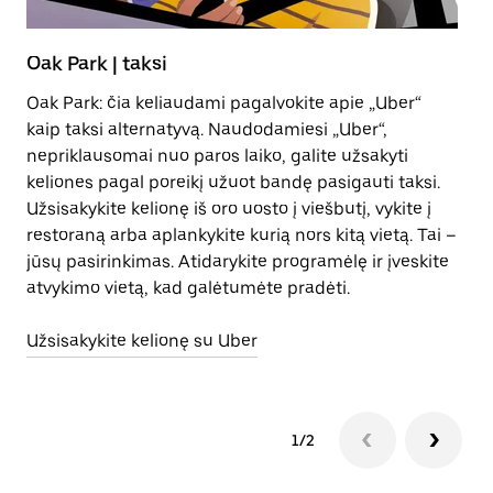
Oak Park | taksi
E
Oak Park: čia keliaudami pagalvokite apie „Uber“
Iš
kaip taksi alternatyvą. Naudodamiesi „Uber“,
bū
nepriklausomai nuo paros laiko, galite užsakyti
en
keliones pagal poreikį užuot bandę pasigauti taksi.
Užsisakykite kelionę iš oro uosto į viešbutį, vykite į
S
restoraną arba aplankykite kurią nors kitą vietą. Tai –
jūsų pasirinkimas. Atidarykite programėlę ir įveskite
atvykimo vietą, kad galėtumėte pradėti.
Užsisakykite kelionę su Uber
1/2