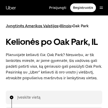
Pereiti
prie
Uber
Prisijungti
Registruotis
pagrindinio
turinio
Jungtinės Amerikos Valstijos
>
Illinois
>
Oak Park
Kelionės po Oak Park, IL
Planuojate keliauti čia: Oak Park? Nesvarbu, ar tik
lankotės mieste, ar jame gyvenate, šis vadovas gali
padėti patirti visa, ką geriausio gali pasiūlyti Oak Park.
Pasirinkę su „Uber“ keliauti iš oro uosto į viešbutį,
atraskite populiarius maršrutus ir lankytinas vietas.
Įveskite vietą