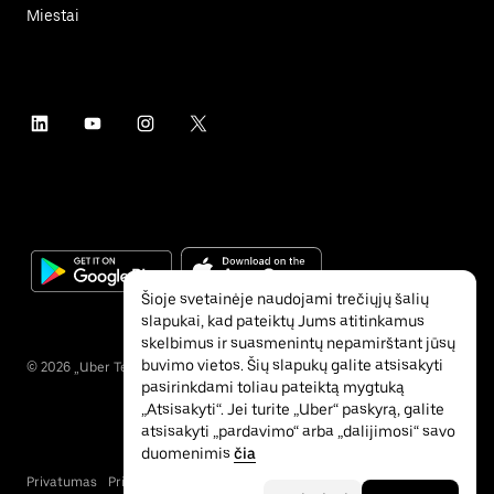
Miestai
Šioje svetainėje naudojami trečiųjų šalių
slapukai, kad pateiktų Jums atitinkamus
skelbimus ir suasmenintų nepamirštant jūsų
buvimo vietos. Šių slapukų galite atsisakyti
©
2026
„Uber Technologies“ Inc.
pasirinkdami toliau pateiktą mygtuką
„Atsisakyti“. Jei turite „Uber“ paskyrą, galite
atsisakyti „pardavimo“ arba „dalijimosi“ savo
duomenimis
čia
Privatumas
Pritaikymas neįgaliesiems
Sąlygos