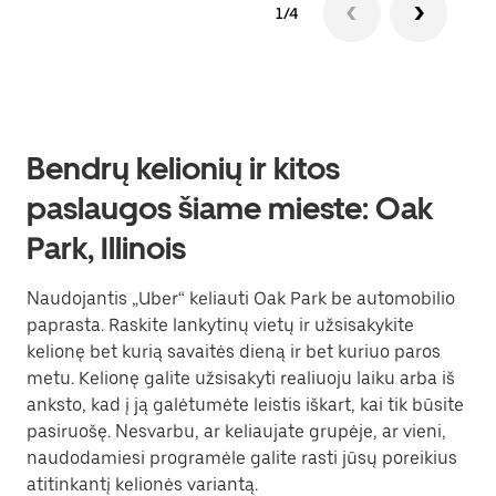
1/4
Bendrų kelionių ir kitos
paslaugos šiame mieste: Oak
Park, Illinois
Naudojantis „Uber“ keliauti Oak Park be automobilio
paprasta. Raskite lankytinų vietų ir užsisakykite
kelionę bet kurią savaitės dieną ir bet kuriuo paros
metu. Kelionę galite užsisakyti realiuoju laiku arba iš
anksto, kad į ją galėtumėte leistis iškart, kai tik būsite
pasiruošę. Nesvarbu, ar keliaujate grupėje, ar vieni,
naudodamiesi programėle galite rasti jūsų poreikius
atitinkantį kelionės variantą.