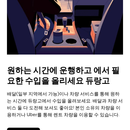
를
눌
러
날
짜
를
선
택
하
세
요.
원하는 시간에 운행하고 에서 필
캘
린
요한 수입을 올리세요 듀랑고
더
를
배달(일부 지역에서 가능)이나 차량 서비스를 통해 원하
닫
으
는 시간에 듀랑고에서 수입을 올려보세요. 배달과 차량 서
려
비스 둘 다 도전해 보셔도 좋아요! 본인 소유의 차량을 이
면
용하거나 Uber를 통해 렌트 차량을 이용할 수 있습니다.
Esc
키
를