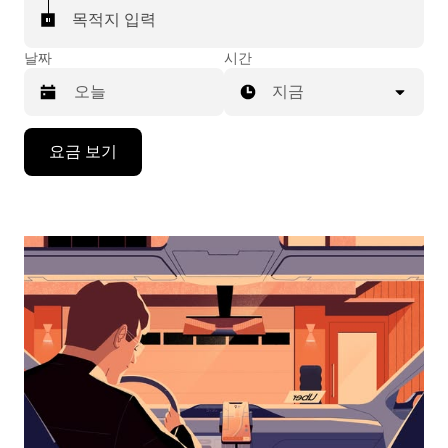
목적지 입력
날짜
시간
지금
캘
요금 보기
린
더
를
조
작
하
려
면
아
래
화
살
표
키