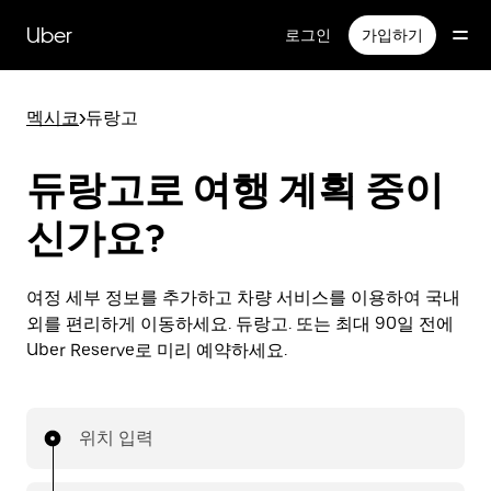
메
인
Uber
로그인
가입하기
콘
텐
츠
멕시코
>
듀랑고
로
건
너
듀랑고로 여행 계획 중이
뛰
기
신가요?
여정 세부 정보를 추가하고 차량 서비스를 이용하여 국내
외를 편리하게 이동하세요. 듀랑고. 또는 최대 90일 전에
Uber Reserve로 미리 예약하세요.
위치 입력