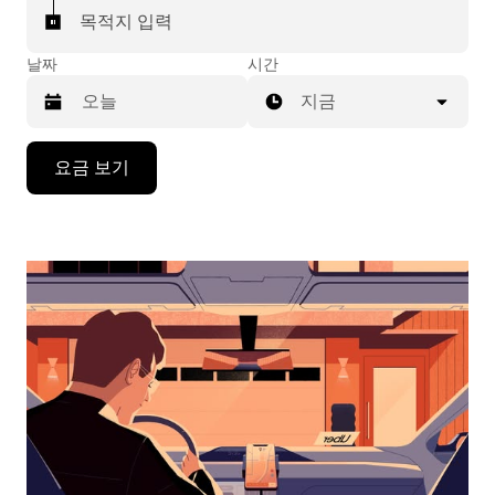
목적지 입력
날짜
시간
지금
캘
요금 보기
린
더
를
조
작
하
려
면
아
래
화
살
표
키