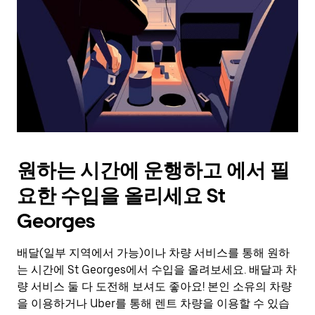
를
눌
러
날
짜
를
선
택
하
세
요.
원하는 시간에 운행하고 에서 필
캘
린
요한 수입을 올리세요 St
더
를
Georges
닫
으
배달(일부 지역에서 가능)이나 차량 서비스를 통해 원하
려
는 시간에 St Georges에서 수입을 올려보세요. 배달과 차
면
Esc
량 서비스 둘 다 도전해 보셔도 좋아요! 본인 소유의 차량
키
을 이용하거나 Uber를 통해 렌트 차량을 이용할 수 있습
를