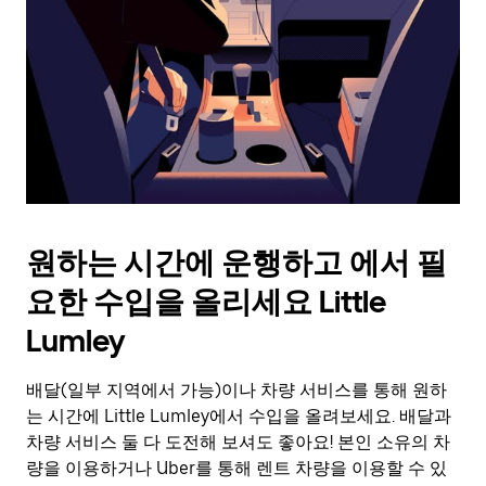
를
눌
러
날
짜
를
선
택
하
세
요.
원하는 시간에 운행하고 에서 필
캘
린
요한 수입을 올리세요 Little
더
를
Lumley
닫
으
배달(일부 지역에서 가능)이나 차량 서비스를 통해 원하
려
는 시간에 Little Lumley에서 수입을 올려보세요. 배달과
면
Esc
차량 서비스 둘 다 도전해 보셔도 좋아요! 본인 소유의 차
키
량을 이용하거나 Uber를 통해 렌트 차량을 이용할 수 있
를