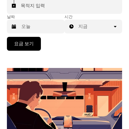
목적지 입력
날짜
시간
지금
캘
요금 보기
린
더
를
조
작
하
려
면
아
래
화
살
표
키