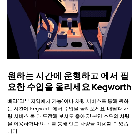
를
눌
러
날
짜
를
선
택
하
세
요.
원하는 시간에 운행하고 에서 필
캘
린
요한 수입을 올리세요 Kegworth
더
를
배달(일부 지역에서 가능)이나 차량 서비스를 통해 원하
닫
으
는 시간에 Kegworth에서 수입을 올려보세요. 배달과 차
려
량 서비스 둘 다 도전해 보셔도 좋아요! 본인 소유의 차량
면
을 이용하거나 Uber를 통해 렌트 차량을 이용할 수 있습
Esc
니다.
키
를