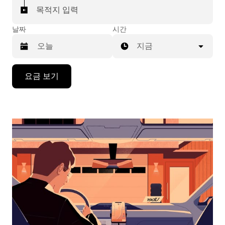
목적지 입력
날짜
시간
지금
캘
요금 보기
린
더
를
조
작
하
려
면
아
래
화
살
표
키