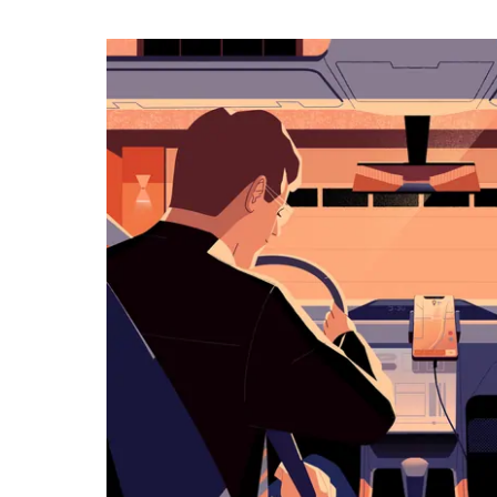
작
하
려
면
아
래
화
살
표
키
를
눌
러
날
짜
를
선
택
하
세
요.