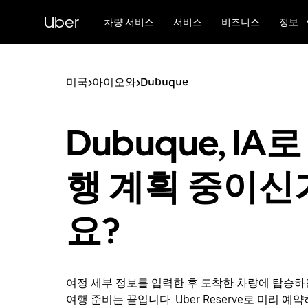
메
Uber
인
차량 서비스
서비스
비즈니스
정보
콘
텐
츠
로
미국
>
아이오와
>
Dubuque
건
너
뛰
Dubuque, IA로
기
행 계획 중이신
요?
여정 세부 정보를 입력한 후 도착한 차량에 탑승하면
여행 준비는 끝입니다. Uber Reserve로 미리 예