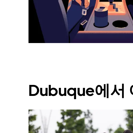
캘
린
더
를
닫
으
려
면
Esc
키
를
누
르
세
Dubuque에서
요.