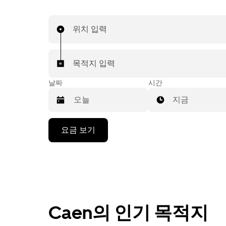
위치 입력
목적지 입력
날짜
시간
지금
캘
요금 보기
린
더
를
조
작
하
려
Caen의 인기 목적지
면
아