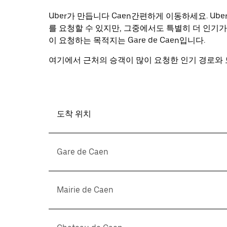
래
화
Uber가 만듭니다 Caen간편하게 이동하세요. U
살
를 요청할 수 있지만, 그중에서도 특별히 더 인기가 
표
이 요청하는 목적지는 Gare de Caen입니다.
키
를
여기에서 근처의 승객이 많이 요청한 인기 경로와 도
눌
러
날
짜
를
도착 위치
선
택
하
Gare de Caen
세
요.
캘
린
Mairie de Caen
더
를
닫