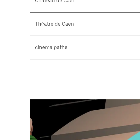
Chateau de Caen
으
려
면
Esc
Théatre de Caen
키
를
누
르
cinema pathe
세
요.