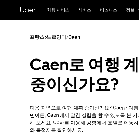
메
Uber
인
차량 서비스
서비스
비즈니스
정보
콘
텐
츠
로
프랑스
>
노르망디
>
Caen
건
너
뛰
Caen로 여행 
기
중이신가요?
다음 지역으로 여행 계획 중이신가요? Caen? 여
민이든, Caen에서 알찬 경험을 할 수 있도록 본 
해 보세요. Uber를 이용해 공항에서 호텔로 이동
와 목적지를 확인하세요.