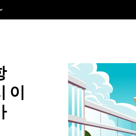
항
시 이
가