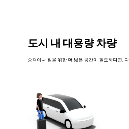
를
조
작
하
려
면
아
도시 내 대용량 차량
래
화
살
승객이나 짐을 위한 더 넓은 공간이 필요하다면, 
표
키
를
눌
러
날
짜
를
선
택
하
세