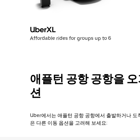
요.
캘
린
더
UberXL
를
Affordable rides for groups up to 6
닫
으
려
면
Esc
키
애플턴 공항 공항을 오
를
누
션
르
세
요.
Uber에서는 애플턴 공항 공항에서 출발하거나 도
은 다른 이동 옵션을 고려해 보세요: