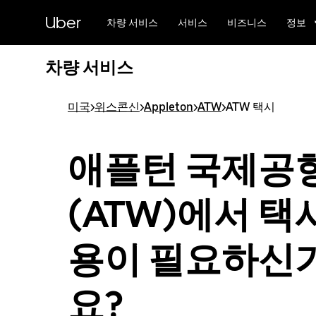
메
Uber
인
차량 서비스
서비스
비즈니스
정보
콘
텐
차량 서비스
츠
로
건
미국
>
위스콘신
>
Appleton
>
ATW
>
ATW 택시
너
뛰
기
애플턴 국제공
(ATW)에서 택
용이 필요하신
요?